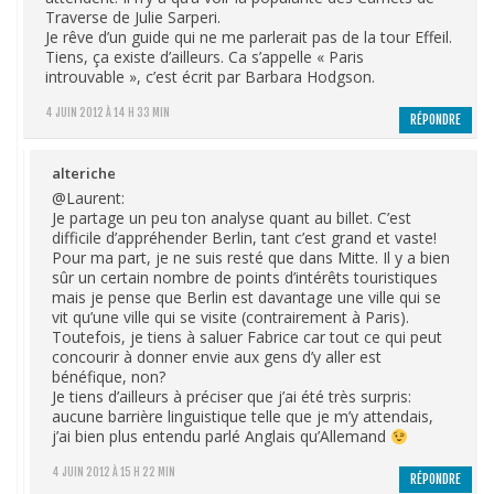
Traverse de Julie Sarperi.
Je rêve d’un guide qui ne me parlerait pas de la tour Effeil.
Tiens, ça existe d’ailleurs. Ca s’appelle « Paris
introuvable », c’est écrit par Barbara Hodgson.
4 JUIN 2012 À 14 H 33 MIN
RÉPONDRE
alteriche
@Laurent:
Je partage un peu ton analyse quant au billet. C’est
difficile d’appréhender Berlin, tant c’est grand et vaste!
Pour ma part, je ne suis resté que dans Mitte. Il y a bien
sûr un certain nombre de points d’intérêts touristiques
mais je pense que Berlin est davantage une ville qui se
vit qu’une ville qui se visite (contrairement à Paris).
Toutefois, je tiens à saluer Fabrice car tout ce qui peut
concourir à donner envie aux gens d’y aller est
bénéfique, non?
Je tiens d’ailleurs à préciser que j’ai été très surpris:
aucune barrière linguistique telle que je m’y attendais,
j’ai bien plus entendu parlé Anglais qu’Allemand
4 JUIN 2012 À 15 H 22 MIN
RÉPONDRE