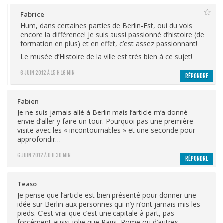
Fabrice
Hum, dans certaines parties de Berlin-Est, oui du vois
encore la différence! Je suis aussi passionné d’histoire (de
formation en plus) et en effet, c’est assez passionnant!
Le musée d’Histoire de la ville est très bien à ce sujet!
6 JUIN 2012 À 15 H 16 MIN
RÉPONDRE
Fabien
Je ne suis jamais allé à Berlin mais l’article m’a donné
envie d’aller y faire un tour. Pourquoi pas une première
visite avec les « incontournables » et une seconde pour
approfondir…
6 JUIN 2012 À 0 H 30 MIN
RÉPONDRE
Teaso
Je pense que l’article est bien présenté pour donner une
idée sur Berlin aux personnes qui n’y n’ont jamais mis les
pieds. C’est vrai que c’est une capitale à part, pas
forcément aussi jolie que Paris, Rome ou d’autres