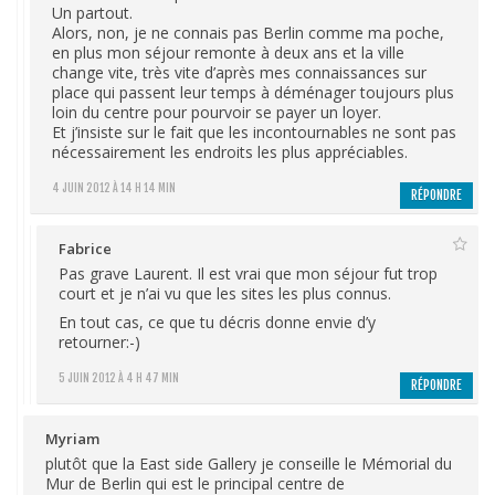
Un partout.
Alors, non, je ne connais pas Berlin comme ma poche,
en plus mon séjour remonte à deux ans et la ville
change vite, très vite d’après mes connaissances sur
place qui passent leur temps à déménager toujours plus
loin du centre pour pourvoir se payer un loyer.
Et j’insiste sur le fait que les incontournables ne sont pas
nécessairement les endroits les plus appréciables.
4 JUIN 2012 À 14 H 14 MIN
RÉPONDRE
Fabrice
Pas grave Laurent. Il est vrai que mon séjour fut trop
court et je n’ai vu que les sites les plus connus.
En tout cas, ce que tu décris donne envie d’y
retourner:-)
5 JUIN 2012 À 4 H 47 MIN
RÉPONDRE
Myriam
plutôt que la East side Gallery je conseille le Mémorial du
Mur de Berlin qui est le principal centre de