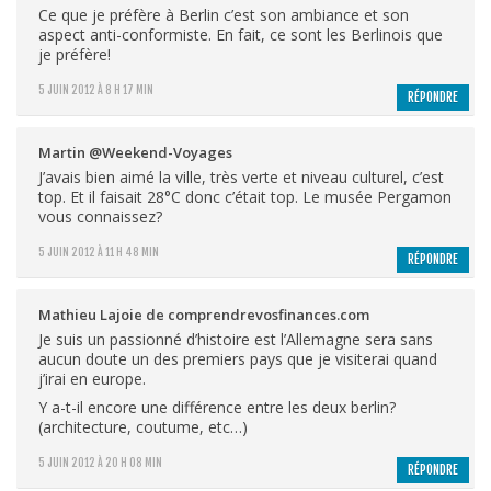
Ce que je préfère à Berlin c’est son ambiance et son
aspect anti-conformiste. En fait, ce sont les Berlinois que
je préfère!
5 JUIN 2012 À 8 H 17 MIN
RÉPONDRE
Martin @Weekend-Voyages
J’avais bien aimé la ville, très verte et niveau culturel, c’est
top. Et il faisait 28°C donc c’était top. Le musée Pergamon
vous connaissez?
5 JUIN 2012 À 11 H 48 MIN
RÉPONDRE
Mathieu Lajoie de comprendrevosfinances.com
Je suis un passionné d’histoire est l’Allemagne sera sans
aucun doute un des premiers pays que je visiterai quand
j’irai en europe.
Y a-t-il encore une différence entre les deux berlin?
(architecture, coutume, etc…)
5 JUIN 2012 À 20 H 08 MIN
RÉPONDRE