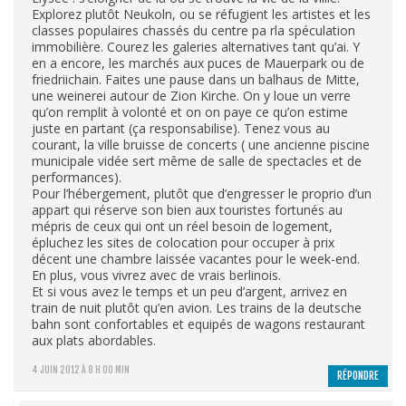
Explorez plutôt Neukoln, ou se réfugient les artistes et les
classes populaires chassés du centre pa rla spéculation
immobilière. Courez les galeries alternatives tant qu’ai. Y
en a encore, les marchés aux puces de Mauerpark ou de
friedriichain. Faites une pause dans un balhaus de Mitte,
une weinerei autour de Zion Kirche. On y loue un verre
qu’on remplit à volonté et on on paye ce qu’on estime
juste en partant (ça responsabilise). Tenez vous au
courant, la ville bruisse de concerts ( une ancienne piscine
municipale vidée sert même de salle de spectacles et de
performances).
Pour l’hébergement, plutôt que d’engresser le proprio d’un
appart qui réserve son bien aux touristes fortunés au
mépris de ceux qui ont un réel besoin de logement,
épluchez les sites de colocation pour occuper à prix
décent une chambre laissée vacantes pour le week-end.
En plus, vous vivrez avec de vrais berlinois.
Et si vous avez le temps et un peu d’argent, arrivez en
train de nuit plutôt qu’en avion. Les trains de la deutsche
bahn sont confortables et equipés de wagons restaurant
aux plats abordables.
4 JUIN 2012 À 8 H 00 MIN
RÉPONDRE