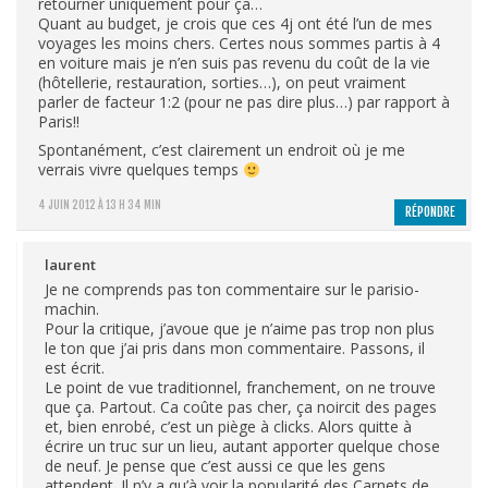
retourner uniquement pour ça…
Quant au budget, je crois que ces 4j ont été l’un de mes
voyages les moins chers. Certes nous sommes partis à 4
en voiture mais je n’en suis pas revenu du coût de la vie
(hôtellerie, restauration, sorties…), on peut vraiment
parler de facteur 1:2 (pour ne pas dire plus…) par rapport à
Paris!!
Spontanément, c’est clairement un endroit où je me
verrais vivre quelques temps
4 JUIN 2012 À 13 H 34 MIN
RÉPONDRE
laurent
Je ne comprends pas ton commentaire sur le parisio-
machin.
Pour la critique, j’avoue que je n’aime pas trop non plus
le ton que j’ai pris dans mon commentaire. Passons, il
est écrit.
Le point de vue traditionnel, franchement, on ne trouve
que ça. Partout. Ca coûte pas cher, ça noircit des pages
et, bien enrobé, c’est un piège à clicks. Alors quitte à
écrire un truc sur un lieu, autant apporter quelque chose
de neuf. Je pense que c’est aussi ce que les gens
attendent. Il n’y a qu’à voir la popularité des Carnets de