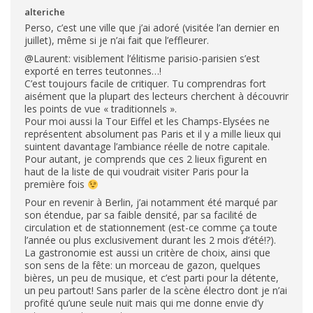
alteriche
Perso, c’est une ville que j’ai adoré (visitée l’an dernier en
juillet), même si je n’ai fait que l’effleurer.
@Laurent: visiblement l’élitisme parisio-parisien s’est
exporté en terres teutonnes…!
C’est toujours facile de critiquer. Tu comprendras fort
aisément que la plupart des lecteurs cherchent à découvrir
les points de vue « traditionnels ».
Pour moi aussi la Tour Eiffel et les Champs-Elysées ne
représentent absolument pas Paris et il y a mille lieux qui
suintent davantage l’ambiance réelle de notre capitale.
Pour autant, je comprends que ces 2 lieux figurent en
haut de la liste de qui voudrait visiter Paris pour la
première fois
Pour en revenir à Berlin, j’ai notamment été marqué par
son étendue, par sa faible densité, par sa facilité de
circulation et de stationnement (est-ce comme ça toute
l’année ou plus exclusivement durant les 2 mois d’été!?).
La gastronomie est aussi un critère de choix, ainsi que
son sens de la fête: un morceau de gazon, quelques
bières, un peu de musique, et c’est parti pour la détente,
un peu partout! Sans parler de la scène électro dont je n’ai
profité qu’une seule nuit mais qui me donne envie d’y