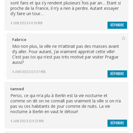
sont fans et qui s’y rendent plusieurs fois par an… Etant si
proche de la France, il n’y a rien à perdre. Autant essayer
d’y faire un tour…
4 JUIN 2012 À 9 H 38 MIN
RÉPONDRE
Fabrice
Moi non plus, la ville ne m’attirait pas des masses avant
d’y aller. Pour autant, j’ai vraiment apprécié cette ville!
C’est pas toi qui n’est pas très motivé par visiter Prague
aussi?
4 JUIN 2012 À 13 H 27 MIN
RÉPONDRE
tanned
Perso, ce qui m’a plu à Berlin est la vie nocturne et
comme on dit on ne connaît pas vraiment la ville si on n’a
pas vu ces habitants de jour comme de nuits. La vie
nocturne à Berlin en vaut le détour!
4 JUIN 2012 À 13 H 33 MIN
RÉPONDRE