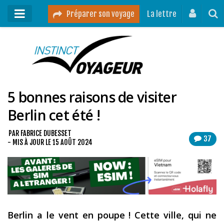
Préparer son voyage
La lettre
Mon podcast
Mes vidéos
5 bonnes raisons de visiter
Destinations
Berlin cet été !
Mes ressources pour voyager
Guides voyages
PAR
FABRICE DUBESSET
37
- MIS À JOUR LE
15 AOÛT 2024
A propos
Contact
Mon journal de bord sur Instagram
Berlin a le vent en poupe ! Cette ville, qui ne
Blog voyage