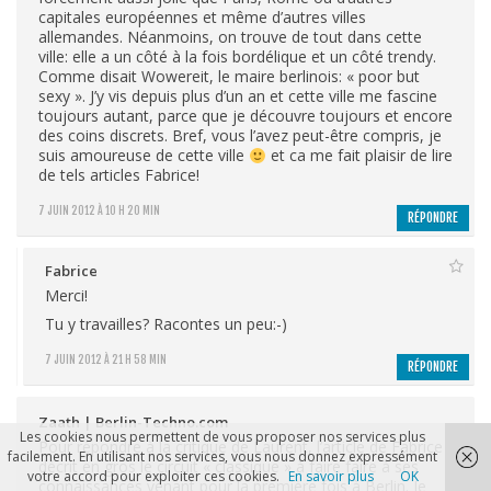
capitales européennes et même d’autres villes
allemandes. Néanmoins, on trouve de tout dans cette
ville: elle a un côté à la fois bordélique et un côté trendy.
Comme disait Wowereit, le maire berlinois: « poor but
sexy ». J’y vis depuis plus d’un an et cette ville me fascine
toujours autant, parce que je découvre toujours et encore
des coins discrets. Bref, vous l’avez peut-être compris, je
suis amoureuse de cette ville
et ca me fait plaisir de lire
de tels articles Fabrice!
7 JUIN 2012 À 10 H 20 MIN
RÉPONDRE
Fabrice
Merci!
Tu y travailles? Racontes un peu:-)
7 JUIN 2012 À 21 H 58 MIN
RÉPONDRE
Zaath | Berlin-Techno.com
Les cookies nous permettent de vous proposer nos services plus
Pour répondre à la critique de Laurent, l’article de Fabrice
facilement. En utilisant nos services, vous nous donnez expressément
décrit en gros le circuit « classique » à faire faire à ses
votre accord pour exploiter ces cookies.
En savoir plus
OK
connaissances venant pour la première fois à Berlin. Je