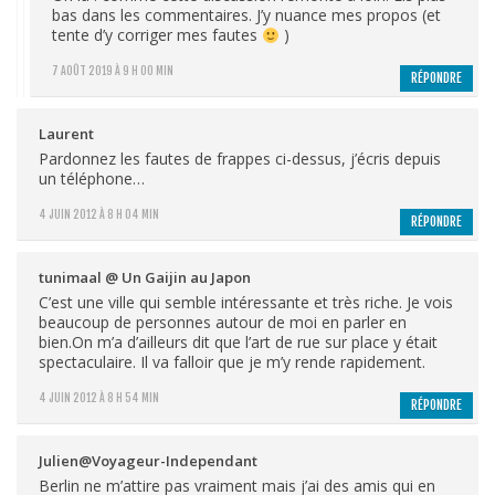
bas dans les commentaires. J’y nuance mes propos (et
tente d’y corriger mes fautes
)
7 AOÛT 2019 À 9 H 00 MIN
RÉPONDRE
Laurent
Pardonnez les fautes de frappes ci-dessus, j’écris depuis
un téléphone…
4 JUIN 2012 À 8 H 04 MIN
RÉPONDRE
tunimaal @ Un Gaijin au Japon
C’est une ville qui semble intéressante et très riche. Je vois
beaucoup de personnes autour de moi en parler en
bien.On m’a d’ailleurs dit que l’art de rue sur place y était
spectaculaire. Il va falloir que je m’y rende rapidement.
4 JUIN 2012 À 8 H 54 MIN
RÉPONDRE
Julien@Voyageur-Independant
Berlin ne m’attire pas vraiment mais j’ai des amis qui en