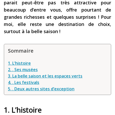
parait peut-être pas très attractive pour
Les derniers articles
beaucoup d’entre vous, offre pourtant de
grandes richesses et quelques surprises ! Pour
Podcast
moi, elle reste une destination de choix,
Préparer son voyage
surtout à la belle saison !
Destinations
LA LETTRE
Sommaire
Outils pour voyageur
1. L’histoire
Sites utiles
2. . Ses musées
3. La belle saison et les espaces verts
Réserver un vol !
4. . Les festivals
Le logement en voyage
5. . Deux autres sites d’exception
Assurance voyage !
LA carte bancaire
1. L’histoire
voyage !