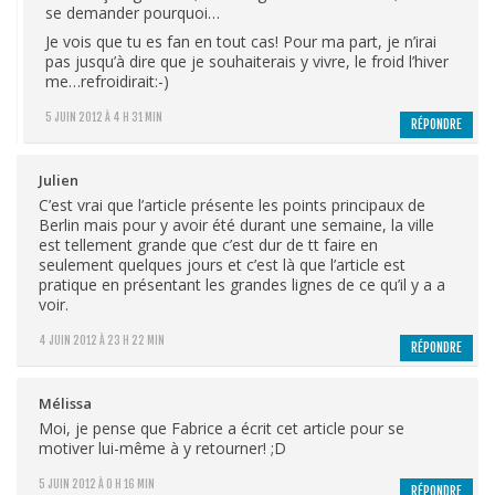
se demander pourquoi…
Je vois que tu es fan en tout cas! Pour ma part, je n’irai
pas jusqu’à dire que je souhaiterais y vivre, le froid l’hiver
me…refroidirait:-)
5 JUIN 2012 À 4 H 31 MIN
RÉPONDRE
Julien
C’est vrai que l’article présente les points principaux de
Berlin mais pour y avoir été durant une semaine, la ville
est tellement grande que c’est dur de tt faire en
seulement quelques jours et c’est là que l’article est
pratique en présentant les grandes lignes de ce qu’il y a a
voir.
4 JUIN 2012 À 23 H 22 MIN
RÉPONDRE
Mélissa
Moi, je pense que Fabrice a écrit cet article pour se
motiver lui-même à y retourner! ;D
5 JUIN 2012 À 0 H 16 MIN
RÉPONDRE