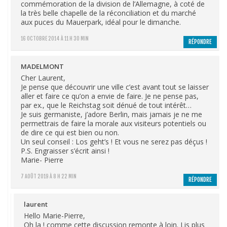
commémoration de la division de l’Allemagne, à coté de
la très belle chapelle de la réconciliation et du marché
aux puces du Mauerpark, idéal pour le dimanche.
16 OCTOBRE 2014 À 11 H 30 MIN
RÉPONDRE
MADELMONT
Cher Laurent,
Je pense que découvrir une ville c’est avant tout se laisser
aller et faire ce qu’on a envie de faire. Je ne pense pas,
par ex., que le Reichstag soit dénué de tout intérêt…
Je suis germaniste, j’adore Berlin, mais jamais je ne me
permettrais de faire la morale aux visiteurs potentiels ou
de dire ce qui est bien ou non.
Un seul conseil : Los geht’s ! Et vous ne serez pas déçus !
P.S. Engraisser s’écrit ainsi !
Marie- Pierre
7 AOÛT 2019 À 8 H 22 MIN
RÉPONDRE
laurent
Hello Marie-Pierre,
Oh la ! comme cette discussion remonte à loin. Lis plus