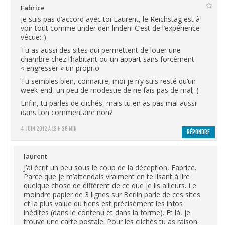
Fabrice
Je suis pas d’accord avec toi Laurent, le Reichstag est à
voir tout comme under den linden! C’est de l’expérience
vécue:-)
Tu as aussi des sites qui permettent de louer une
chambre chez l’habitant ou un appart sans forcément
« engresser » un proprio.
Tu sembles bien, connaitre, moi je n’y suis resté qu’un
week-end, un peu de modestie de ne fais pas de mal;-)
Enfin, tu parles de clichés, mais tu en as pas mal aussi
dans ton commentaire non?
4 JUIN 2012 À 13 H 26 MIN
RÉPONDRE
laurent
J’ai écrit un peu sous le coup de la déception, Fabrice.
Parce que je m’attendais vraiment en te lisant à lire
quelque chose de différent de ce que je lis ailleurs. Le
moindre papier de 3 lignes sur Berlin parle de ces sites
et la plus value du tiens est précisément les infos
inédites (dans le contenu et dans la forme). Et là, je
trouve une carte postale. Pour les clichés tu as raison.