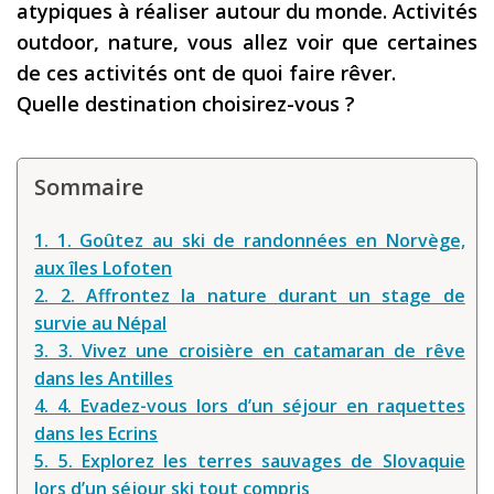
atypiques à réaliser autour du monde. Activités
Les derniers articles
outdoor, nature, vous allez voir que certaines
de ces activités ont de quoi faire rêver.
Podcast
Quelle destination choisirez-vous ?
Préparer son voyage
Destinations
Sommaire
LA LETTRE
1. 1. Goûtez au ski de randonnées en Norvège,
Outils pour voyageur
aux îles Lofoten
Sites utiles
2. 2. Affrontez la nature durant un stage de
survie au Népal
Réserver un vol !
3. 3. Vivez une croisière en catamaran de rêve
Le logement en voyage
dans les Antilles
4. 4. Evadez-vous lors d’un séjour en raquettes
Assurance voyage !
dans les Ecrins
LA carte bancaire
5. 5. Explorez les terres sauvages de Slovaquie
voyage !
lors d’un séjour ski tout compris