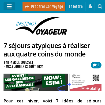
Préparer son voyage
La lettre
Mon podcast
Mes vidéos
7 séjours atypiques à réaliser
Destinations
aux quatre coins du monde
Mes ressources pour voyager
Guides voyages
PAR
FABRICE DUBESSET
1
- MIS À JOUR LE
13 AOÛT 2024
A propos
Contact
Mon journal de bord sur Instagram
Pour cet hiver, voici 7 idées de séjours
Blog voyage