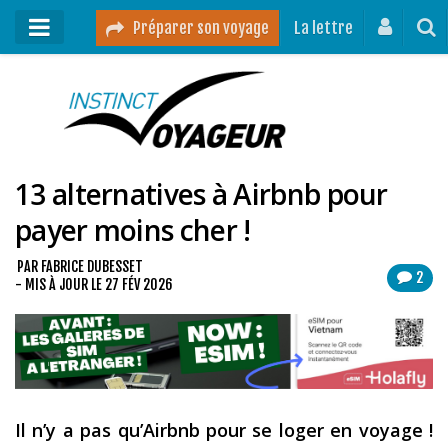
Préparer son voyage
La lettre
Mon podcast
Mes vidéos
13 alternatives à Airbnb pour
Destinations
payer moins cher !
Mes ressources pour voyager
Guides voyages
PAR
FABRICE DUBESSET
2
- MIS À JOUR LE
27 FÉV 2026
A propos
Contact
Mon journal de bord sur Instagram
Il n
’y a pas qu
’Airbnb
pour se loger en voyage
!
Blog voyage