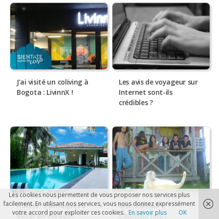
J’ai visité un coliving à
Les avis de voyageur sur
Bogota : LivinnX !
Internet sont-ils
crédibles ?
Les cookies nous permettent de vous proposer nos services plus
facilement. En utilisant nos services, vous nous donnez expressément
Hôtels : 5 arnaques à
Mon Avis sur
votre accord pour exploiter ces cookies.
En savoir plus
OK
éviter en voyage !
Couchsurfing !