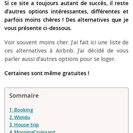
Si ce site a toujours autant de succ
ès, il reste
Les derniers articles
d
’autres options int
éressantes, diff
érentes et
parfois moins chères !
Des alternatives que je
Podcast
vous pr
ésente ci-dessous.
Préparer son voyage
Voir souvent moins cher. J’ai fait ici une liste de
Destinations
ces alternatives à Airbnb. J’ai décidé de vous
LA LETTRE
parler aussi d’autres options pour se loger.
Outils pour voyageur
Certaines sont m
ême gratuites
!
Sites utiles
Réserver un vol !
Sommaire
Le logement en voyage
1. Booking
Assurance voyage !
2. Wimdu
LA carte bancaire
3. House trip
voyage !
4. MorningCroissant