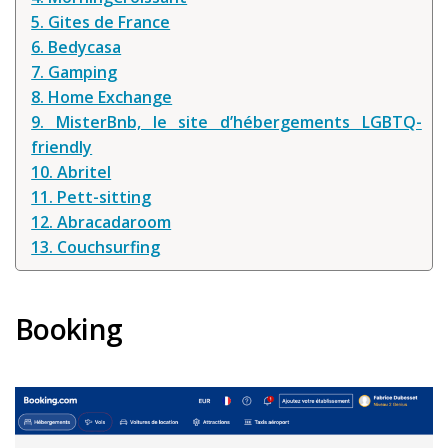
Louer une voiture !
5. Gites de France
6. Bedycasa
Mes guides voyage
7. Gamping
L’auteur
8. Home Exchange
9. MisterBnb, le site d’hébergements LGBTQ-
friendly
10. Abritel
11. Pett-sitting
12. Abracadaroom
13. Couchsurfing
Booking