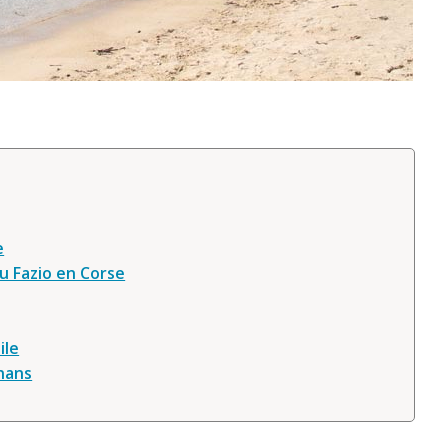
e
u Fazio en Corse
ile
énans