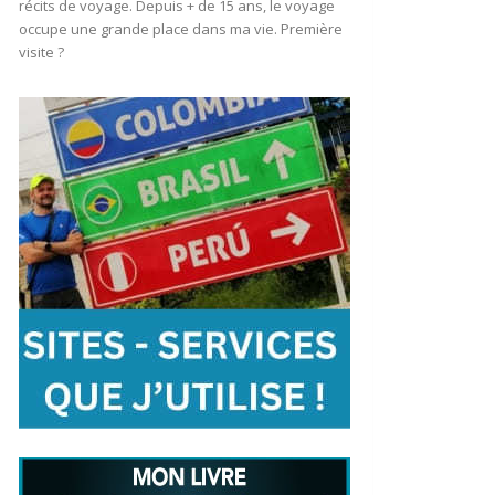
récits de voyage. Depuis + de 15 ans, le voyage
occupe une grande place dans ma vie. Première
visite ?