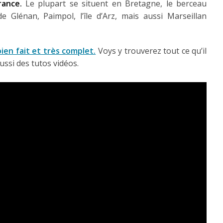
rance.
Le plupart se situent en Bretagne, le berceau
 de Glénan, Paimpol, l’île d’Arz, mais aussi Marseillan
ien fait et très complet.
Voys y trouverez tout ce qu’il
ussi des tutos vidéos.