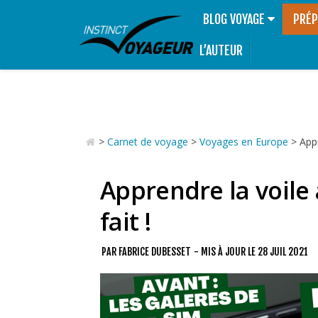
BLOG VOYAGE
PRÉP
L’AUTEUR
>
Carnet de voyage
>
Voyages en Europe
>
Appr
Apprendre la voile 
fait !
PAR
FABRICE DUBESSET
- MIS À JOUR LE
28 JUIL 2021