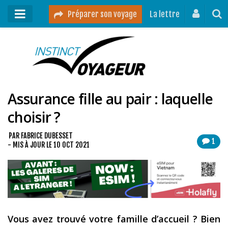
Préparer son voyage
La lettre
Mon podcast
Mes vidéos
Assurance fille au pair : laquelle
Destinations
choisir ?
Mes ressources pour voyager
Guides voyages
PAR
FABRICE DUBESSET
1
- MIS À JOUR LE
10 OCT 2021
A propos
Contact
Mon journal de bord sur Instagram
Vous avez trouvé votre famille d’accueil ? Bien
Blog voyage