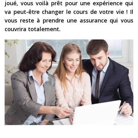
joué, vous voilà prêt pour une expérience qui
Les derniers articles
va peut-être changer le cours de votre vie ! Il
vous reste à prendre une assurance qui vous
Podcast
couvrira totalement.
Préparer son voyage
Destinations
LA LETTRE
Outils pour voyageur
Sites utiles
Réserver un vol !
Le logement en voyage
Assurance voyage !
LA carte bancaire
voyage !