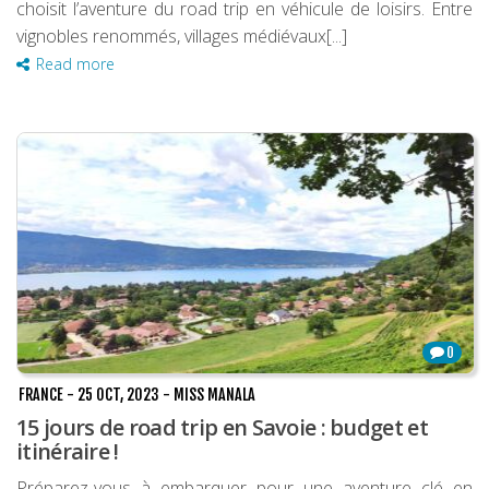
choisit l’aventure du road trip en véhicule de loisirs. Entre
vignobles renommés, villages médiévaux[...]
Read more
0
FRANCE
-
25 OCT, 2023
-
MISS MANALA
15 jours de road trip en Savoie : budget et
itinéraire !
Préparez-vous à embarquer pour une aventure clé en