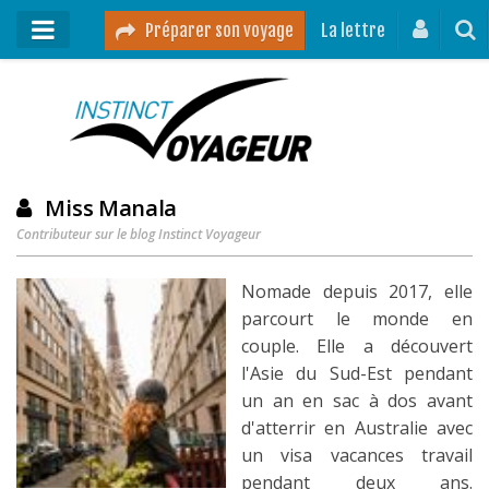
Préparer son voyage
La lettre
Mon podcast
Mes vidéos
Destinations
Miss Manala
Contributeur sur le blog Instinct Voyageur
Mes ressources pour voyager
Guides voyages
Nomade depuis 2017, elle
parcourt le monde en
A propos
couple. Elle a découvert
Contact
l'Asie du Sud-Est pendant
un an en sac à dos avant
Mon journal de bord sur Instagram
d'atterrir en Australie avec
un visa vacances travail
Blog voyage
pendant deux ans.