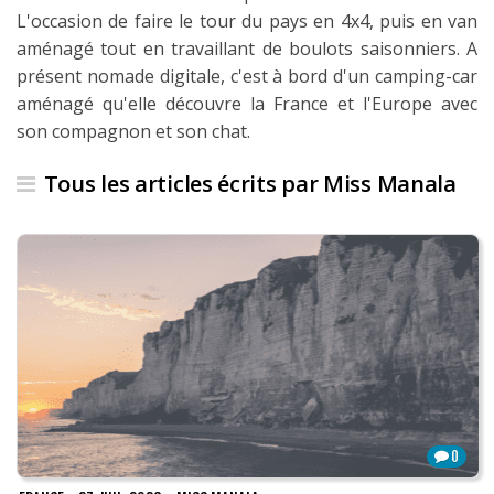
L'occasion de faire le tour du pays en 4x4, puis en van
Les derniers articles
aménagé tout en travaillant de boulots saisonniers. A
Podcast
présent nomade digitale, c'est à bord d'un camping-car
aménagé qu'elle découvre la France et l'Europe avec
Préparer son voyage
son compagnon et son chat.
Destinations
Tous les articles écrits par Miss Manala
LA LETTRE
Outils pour voyageur
Sites utiles
Réserver un vol !
Le logement en voyage
Assurance voyage !
LA carte bancaire
0
voyage !