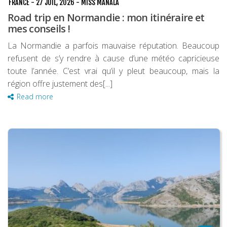
FRANCE
-
27 JUIL, 2026
-
MISS MANALA
Louer une voiture !
Road trip en Normandie : mon itinéraire et
mes conseils !
Mes guides voyage
La Normandie a parfois mauvaise réputation. Beaucoup
L’auteur
refusent de s’y rendre à cause d’une météo capricieuse
toute l’année. C’est vrai qu’il y pleut beaucoup, mais la
région offre justement des[...]
Read more