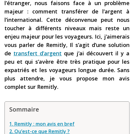
l’étranger, nous faisons face à un problème
Les derniers articles
majeur : comment transférer de l’argent à
l’international. Cette déconvenue peut nous
Podcast
toucher à différents niveaux mais reste un
Préparer son voyage
enjeu majeur pour les voyageurs. Ici, j’aimerais
Destinations
vous parler de Remitly, Il s’agit d’une solution
de
transfert d’argent
que j’ai découvert il y a
LA LETTRE
peu et qui s’avère être très pratique pour les
Outils pour voyageur
expatriés et les voyageurs longue durée. Sans
Sites utiles
plus attendre, je vous propose mon avis
complet sur Remitly.
Réserver un vol !
Le logement en voyage
Sommaire
Assurance voyage !
LA carte bancaire
1. Remitly : mon avis en bref
voyage !
2. Qu’est-ce que Remitly ?