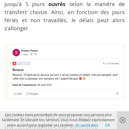
jusqu’à 5 jours
ouvrés
selon la manière de
transfert choisie. Ainsi, en fonction des jours
fériés et non travaillés, le délais peut alors
s’allonger.
Retour sur les avantages et
Les cookies nous permettent de vous proposer nos services plus
facilement. En utilisant nos services, vous nous donnez expressément
inconvénients de Remitly
votre accord pour exploiter ces cookies.
En savoir plus
OK