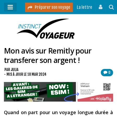
Préparer son voyage
La lettre
Mon podcast
Mes vidéos
Mon avis sur Remitly pour
Destinations
transferer son argent !
Mes ressources pour voyager
Guides voyages
PAR
JULIA
0
- MIS À JOUR LE
18 MAR 2024
A propos
Contact
Mon journal de bord sur Instagram
Quand on part pour un voyage longue durée à
Blog voyage