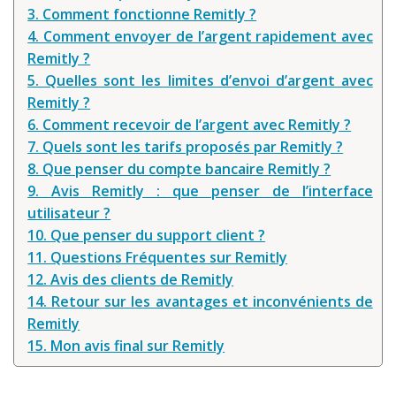
3. Comment fonctionne Remitly ?
Louer une voiture !
4. Comment envoyer de l’argent rapidement avec
Mes guides voyage
Remitly ?
5. Quelles sont les limites d’envoi d’argent avec
L’auteur
Remitly ?
6. Comment recevoir de l’argent avec Remitly ?
7. Quels sont les tarifs proposés par Remitly ?
8. Que penser du compte bancaire Remitly ?
9. Avis Remitly : que penser de l’interface
utilisateur ?
10. Que penser du support client ?
11. Questions Fréquentes sur Remitly
12. Avis des clients de Remitly
14. Retour sur les avantages et inconvénients de
Remitly
15. Mon avis final sur Remitly