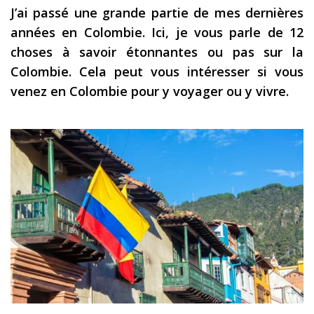
J’ai passé une grande partie de mes dernières
Les derniers articles
années en Colombie. Ici, je vous parle de 12
Podcast
choses à savoir étonnantes ou pas sur la
Colombie. Cela peut vous intéresser si vous
Préparer son voyage
venez en Colombie pour y voyager ou y vivre.
Destinations
LA LETTRE
Outils pour voyageur
Sites utiles
Réserver un vol !
Le logement en voyage
Assurance voyage !
LA carte bancaire
voyage !