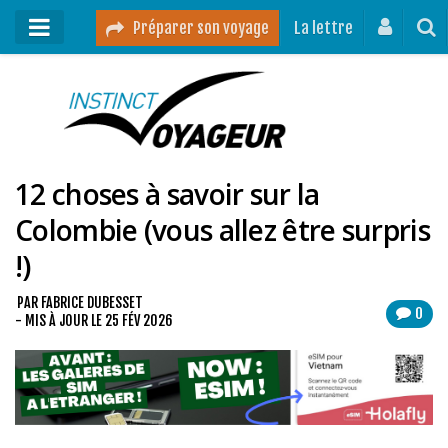
Préparer son voyage
La lettre
Mon podcast
Mes vidéos
12 choses à savoir sur la
Destinations
Colombie (vous allez être surpris
Mes ressources pour voyager
!)
Guides voyages
A propos
PAR
FABRICE DUBESSET
0
- MIS À JOUR LE
25 FÉV 2026
Contact
Mon journal de bord sur Instagram
Blog voyage