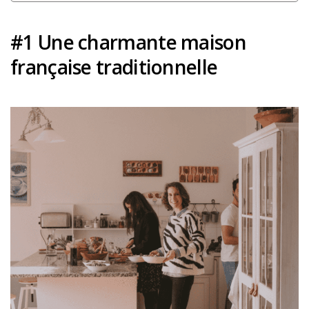
Louer une voiture !
#1 Une charmante maison
Mes guides voyage
française traditionnelle
L’auteur