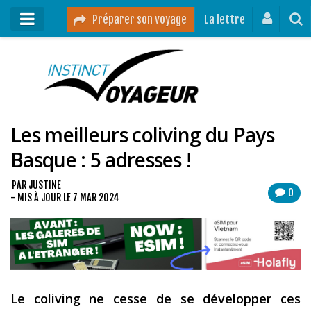
Préparer son voyage
La lettre
Mon podcast
Mes vidéos
Les meilleurs coliving du Pays
Destinations
Basque : 5 adresses !
Mes ressources pour voyager
Guides voyages
PAR
JUSTINE
0
- MIS À JOUR LE
7 MAR 2024
A propos
Contact
Mon journal de bord sur Instagram
Le coliving ne cesse de se développer ces
Blog voyage