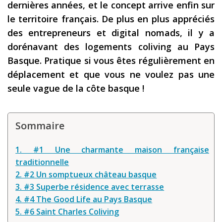
dernières années, et le concept arrive enfin sur
Les derniers articles
le territoire français. De plus en plus appréciés
des entrepreneurs et digital nomads, il y a
Podcast
dorénavant des logements coliving au Pays
Préparer son voyage
Basque. Pratique si vous êtes régulièrement en
Destinations
déplacement et que vous ne voulez pas une
seule vague de la côte basque !
LA LETTRE
Outils pour voyageur
Sommaire
Sites utiles
Réserver un vol !
1. #1 Une charmante maison française
traditionnelle
Le logement en voyage
2. #2 Un somptueux château basque
Assurance voyage !
3. #3 Superbe résidence avec terrasse
4. #4 The Good Life au Pays Basque
LA carte bancaire
5. #6 Saint Charles Coliving
voyage !