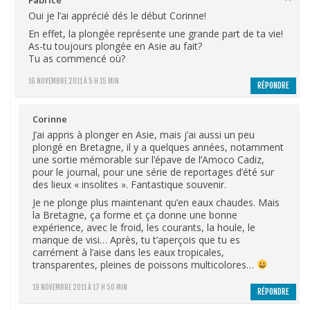
Oui je l’ai apprécié dés le début Corinne!
En effet, la plongée représente une grande part de ta vie!
As-tu toujours plongée en Asie au fait?
Tu as commencé où?
16 NOVEMBRE 2011 À 5 H 15 MIN
RÉPONDRE
Corinne
J’ai appris à plonger en Asie, mais j’ai aussi un peu
plongé en Bretagne, il y a quelques années, notamment
une sortie mémorable sur l’épave de l’Amoco Cadiz,
pour le journal, pour une série de reportages d’été sur
des lieux « insolites ». Fantastique souvenir.
Je ne plonge plus maintenant qu’en eaux chaudes. Mais
la Bretagne, ça forme et ça donne une bonne
expérience, avec le froid, les courants, la houle, le
manque de visi… Après, tu t’aperçois que tu es
carrément à l’aise dans les eaux tropicales,
transparentes, pleines de poissons multicolores…
19 NOVEMBRE 2011 À 17 H 50 MIN
RÉPONDRE