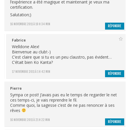
l’expérience a été magique et maintenant je veux ma
certification.
Salutation;)
16 NOVEMBRE 2011 À 19 H 34 MIN
RÉPONDRE
Fabrice
Welldone Alex!
Bienvenue au club!:-)
C’est claire que si tu es un peu claustro, pas évident…
C’était bien Ko Kanta?
17 NOVEMBRE 2011 À 1 H 42 MIN
RÉPONDRE
Pierre
Sympa ce post! J’avais pas eu le temps de regarder le net
ces temps-ci, je vais reprendre le fil.
Comme quoi, la sagesse c’est de ne pas renoncer à ses
rêves
16 NOVEMBRE 2011 À 21 H 22 MIN
RÉPONDRE