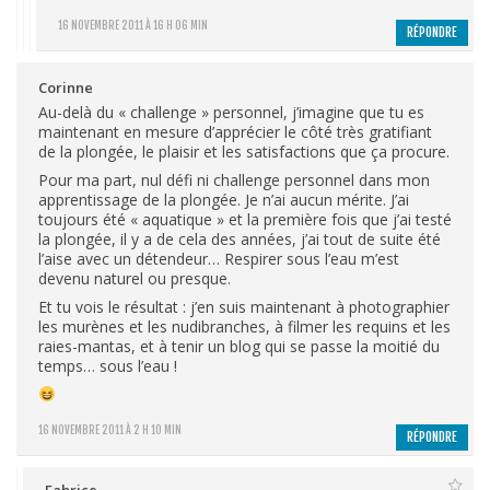
16 NOVEMBRE 2011 À 16 H 06 MIN
RÉPONDRE
Corinne
Au-delà du « challenge » personnel, j’imagine que tu es
maintenant en mesure d’apprécier le côté très gratifiant
de la plongée, le plaisir et les satisfactions que ça procure.
Pour ma part, nul défi ni challenge personnel dans mon
apprentissage de la plongée. Je n’ai aucun mérite. J’ai
toujours été « aquatique » et la première fois que j’ai testé
la plongée, il y a de cela des années, j’ai tout de suite été
l’aise avec un détendeur… Respirer sous l’eau m’est
devenu naturel ou presque.
Et tu vois le résultat : j’en suis maintenant à photographier
les murènes et les nudibranches, à filmer les requins et les
raies-mantas, et à tenir un blog qui se passe la moitié du
temps… sous l’eau !
16 NOVEMBRE 2011 À 2 H 10 MIN
RÉPONDRE
Fabrice