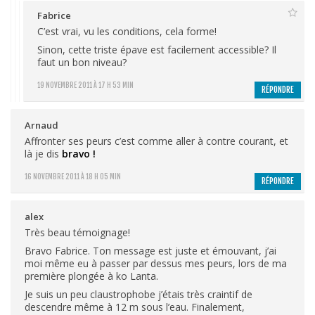
Fabrice
C’est vrai, vu les conditions, cela forme!
Sinon, cette triste épave est facilement accessible? Il
faut un bon niveau?
19 NOVEMBRE 2011 À 17 H 53 MIN
RÉPONDRE
Arnaud
Affronter ses peurs c’est comme aller à contre courant, et
là je dis
bravo !
16 NOVEMBRE 2011 À 18 H 05 MIN
RÉPONDRE
alex
Très beau témoignage!
Bravo Fabrice. Ton message est juste et émouvant, j’ai
moi même eu à passer par dessus mes peurs, lors de ma
première plongée à ko Lanta.
Je suis un peu claustrophobe j’étais très craintif de
descendre même à 12 m sous l’eau. Finalement,