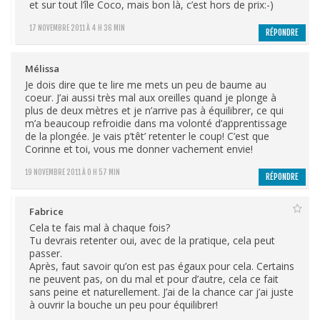
et sur tout l’île Coco, mais bon là, c’est hors de prix:-)
17 NOVEMBRE 2011 À 4 H 36 MIN
RÉPONDRE
Mélissa
Je dois dire que te lire me mets un peu de baume au
coeur. J’ai aussi très mal aux oreilles quand je plonge à
plus de deux mètres et je n’arrive pas à équilibrer, ce qui
m’a beaucoup refroidie dans ma volonté d’apprentissage
de la plongée. Je vais p’têt’ retenter le coup! C’est que
Corinne et toi, vous me donner vachement envie!
19 NOVEMBRE 2011 À 0 H 57 MIN
RÉPONDRE
Fabrice
Cela te fais mal à chaque fois?
Tu devrais retenter oui, avec de la pratique, cela peut
passer.
Après, faut savoir qu’on est pas égaux pour cela. Certains
ne peuvent pas, on du mal et pour d’autre, cela ce fait
sans peine et naturellement. J’ai de la chance car j’ai juste
à ouvrir la bouche un peu pour équilibrer!