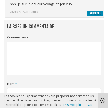
non, je suis blogueur voyage et j’en vis:-)
29 JUIN 2012 À 18 H 39 MIN
RÉPONDRE
LAISSER UN COMMENTAIRE
Commentaire
Nom
*
Les cookies nous permettent de vous proposer nos services plus
facilement. En utilisant nos services, vous nous donnez expressément
E-mail
*
votre accord pour exploiter ces cookies.
En savoir plus
OK