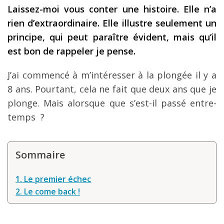
Laissez-moi vous conter une histoire. Elle n’a
Les derniers articles
rien d’extraordinaire. Elle illustre seulement un
Podcast
principe, qui peut paraître évident, mais qu’il
est bon de rappeler je pense.
Préparer son voyage
Destinations
J’ai commencé à m’intéresser à la plongée il y a
8 ans. Pourtant, cela ne fait que deux ans que je
LA LETTRE
plonge. Mais alorsque que s’est-il passé entre-
Outils pour voyageur
temps ?
Sites utiles
Réserver un vol !
Sommaire
Le logement en voyage
1. Le premier échec
Assurance voyage !
2. Le come back !
LA carte bancaire
voyage !