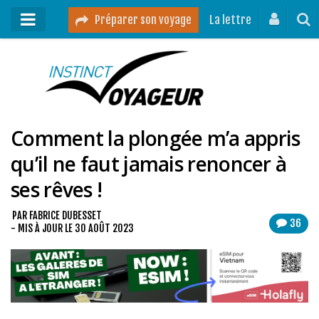
Préparer son voyage
La lettre
Mon podcast
Mes vidéos
Comment la plongée m’a appris
Destinations
qu’il ne faut jamais renoncer à
Mes ressources pour voyager
ses rêves !
Guides voyages
A propos
PAR
FABRICE DUBESSET
36
- MIS À JOUR LE
30 AOÛT 2023
Contact
Mon journal de bord sur Instagram
Blog voyage