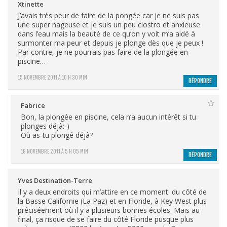
Xtinette
J’avais très peur de faire de la pongée car je ne suis pas
une super nageuse et je suis un peu clostro et anxieuse
dans l’eau mais la beauté de ce qu’on y voit m’a aidé à
surmonter ma peur et depuis je plonge dès que je peux !
Par contre, je ne pourrais pas faire de la plongée en
piscine…
15 NOVEMBRE 2011 À 10 H 30 MIN
RÉPONDRE
Fabrice
Bon, la plongée en piscine, cela n’a aucun intérêt si tu
plonges déjà:-)
Où as-tu plongé déjà?
16 NOVEMBRE 2011 À 5 H 05 MIN
RÉPONDRE
Yves Destination-Terre
Il y a deux endroits qui m’attire en ce moment: du côté de
la Basse Californie (La Paz) et en Floride, à Key West plus
préciséement où il y a plusieurs bonnes écoles. Mais au
final, ça risque de se faire du côté Floride pusque plus