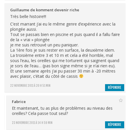
Guillaume de komment devenir riche
Très belle histoire!!!
C’est marrant j’ai eu le même genre d’expérience avec la
plongée aussi.
Tout se passais bien en piscine et puis quand il a fallu faire
de la « vrai » plongée
je me suis retrouvé un peu paniquer.
La 1ère fois je suis rester en surface, la deuxième idem.
La troisième entre 3 et 10 m et cela a été horrible, mal
sous l’eau, les oreilles qui me torturent qui saignent quand
je sors de l’eau… (pas bon signe même si je n’ai rien eu).
Et une semaine après j’ai pu passer 30 min à -20 mètres
avec plaisir, c’était du côté de cassis
22 NOVEMBRE 2011 À 20 H 51 MIN
RÉPONDRE
Fabrice
Et maintenant, tu as plus de problèmes au niveau des
oreilles? Cela passe tout seul?
23 NOVEMBRE 2011 À 14 H 59 MIN
RÉPONDRE