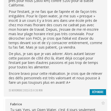
près pour nous (2800 km) contre 5200 pour la Basse
Californie.
Pour l’instant, je ne fais que de l’apnée et de façon très
irrégulière. Pour le Open water, je me suis « presque »
inscrit à un cours il y a trois ans dans une école près de
chez moi mais l’horaire des cours ne cadrait pas avec
mon horaire de travail. Depuis, j’essaie de me ré-inscrire
mais leur plage horaire n’est pas très conviviale. Pour
décrocher son PADI, je crois que l’idéal est d’avoir du
temps devant soi et de s’y consacrer entièrement, comme
tu l’as fait. Mais je suis patient, ça viendra.
De plus, je sais que je vais adorer. Alors autant laisser
cette passion de côté d’ici là, étant déjà occupé pour
l’instant par bien d’autres passions et pas trop de temps
pour toutes les alimenter.
Encore bravo pour cette réalisation. Je crois que de relever
des défis personnels est très valorisant et nous pousse à
faire un pas toujours plus en avant! A+
15 NOVEMBRE 2011 À 15 H 36 MIN
RÉPONDRE
Fabrice
Tu sais Yves, un Open Water, c’est 4 jours seulement.