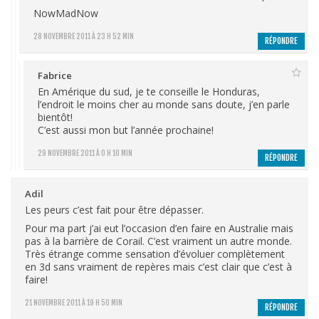
NowMadNow
28 NOVEMBRE 2011 À 23 H 52 MIN
RÉPONDRE
Fabrice
En Amérique du sud, je te conseille le Honduras,
l’endroit le moins cher au monde sans doute, j’en parle
bientôt!
C’est aussi mon but l’année prochaine!
29 NOVEMBRE 2011 À 0 H 10 MIN
RÉPONDRE
Adil
Les peurs c’est fait pour être dépasser.
Pour ma part j’ai eut l’occasion d’en faire en Australie mais
pas à la barrière de Corail. C’est vraiment un autre monde.
Très étrange comme sensation d’évoluer complètement
en 3d sans vraiment de repères mais c’est clair que c’est à
faire!
21 NOVEMBRE 2011 À 19 H 50 MIN
RÉPONDRE