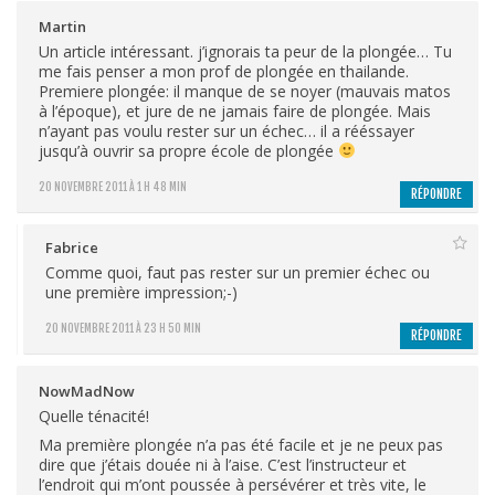
Martin
Un article intéressant. j’ignorais ta peur de la plongée… Tu
me fais penser a mon prof de plongée en thailande.
Premiere plongée: il manque de se noyer (mauvais matos
à l’époque), et jure de ne jamais faire de plongée. Mais
n’ayant pas voulu rester sur un échec… il a rééssayer
jusqu’à ouvrir sa propre école de plongée
20 NOVEMBRE 2011 À 1 H 48 MIN
RÉPONDRE
Fabrice
Comme quoi, faut pas rester sur un premier échec ou
une première impression;-)
20 NOVEMBRE 2011 À 23 H 50 MIN
RÉPONDRE
NowMadNow
Quelle ténacité!
Ma première plongée n’a pas été facile et je ne peux pas
dire que j’étais douée ni à l’aise. C’est l’instructeur et
l’endroit qui m’ont poussée à persévérer et très vite, le