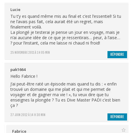
Lucie
Tu t’y es quand même mis au final et c’est l’essentiel! Si tu
ne l’avais pas fait, cela aurait été un regret, mais
finalement voilà.
La plongé je testerai je pense un jour en voyage, mais je
n’ai aucune idée de ce que je ressentirais… peur, à l’aise…
? pour l’instant, cela me laisse ni chaud ni froid!
25 NOVEMBRE 2011 À 1 H 05 MIN
RÉPONDRE
pak1664
Hello Fabrice !
J’ai peut-être raté un épisode mais quand tu dis : « enfin
trouvé un domaine qui me plait et qui me permet de
voyager et de gagner ma vie ! », tu veux dire que tu
enseignes la plongée ? Tu es Dive Master PADI c’est bien
ça ?
27 JUIN 2012 À 14 H 30 MIN
RÉPONDRE
Fabrice