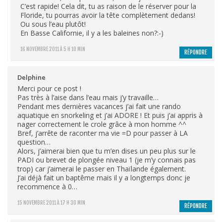
C’est rapide! Cela dit, tu as raison de le réserver pour la
Floride, tu pourras avoir la tête complètement dedans!
Ou sous l’eau plutôt!
En Basse Californie, il y a les baleines non?:-)
16 NOVEMBRE 2011 À 5 H 10 MIN
RÉPONDRE
Delphine
Merci pour ce post !
Pas très à l’aise dans l’eau mais j’y travaille…
Pendant mes dernières vacances j’ai fait une rando
aquatique en snorkeling et j’ai ADORE ! Et puis j’ai appris à
nager correctement le crole grâce à mon homme ^^
Bref, j’arrête de raconter ma vie =D pour passer à LA
question…
Alors, j’aimerai bien que tu m’en dises un peu plus sur le
PADI ou brevet de plongée niveau 1 (je m’y connais pas
trop) car j’aimerai le passer en Thaïlande également.
J’ai déjà fait un baptême mais il y a longtemps donc je
recommence à 0…
15 NOVEMBRE 2011 À 17 H 30 MIN
RÉPONDRE