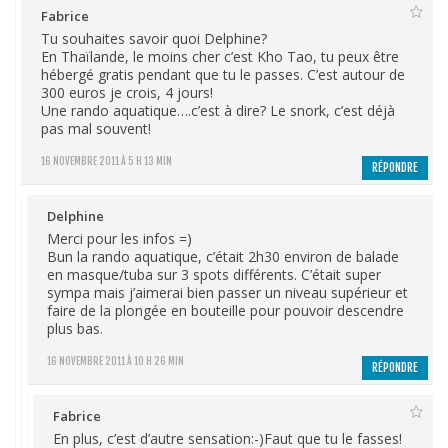
Fabrice
Tu souhaites savoir quoi Delphine?
En Thaïlande, le moins cher c’est Kho Tao, tu peux être
hébergé gratis pendant que tu le passes. C’est autour de
300 euros je crois, 4 jours!
Une rando aquatique….c’est à dire? Le snork, c’est déjà
pas mal souvent!
16 NOVEMBRE 2011 À 5 H 13 MIN
RÉPONDRE
Delphine
Merci pour les infos =)
Bun la rando aquatique, c’était 2h30 environ de balade
en masque/tuba sur 3 spots différents. C’était super
sympa mais j’aimerai bien passer un niveau supérieur et
faire de la plongée en bouteille pour pouvoir descendre
plus bas.
16 NOVEMBRE 2011 À 10 H 26 MIN
RÉPONDRE
Fabrice
En plus, c’est d’autre sensation:-)Faut que tu le fasses!