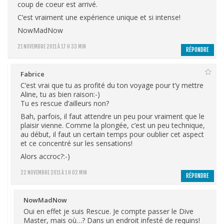
coup de coeur est arrivé.
C’est vraiment une expérience unique et si intense!
NowMadNow
21 NOVEMBRE 2011 À 17 H 33 MIN
RÉPONDRE
Fabrice
C’est vrai que tu as profité du ton voyage pour t’y mettre
Aline, tu as bien raison:-)
Tu es rescue d’ailleurs non?
Bah, parfois, il faut attendre un peu pour vraiment que le
plaisir vienne. Comme la plongée, c’est un peu technique,
au début, il faut un certain temps pour oublier cet aspect
et ce concentré sur les sensations!
Alors accroc?:-)
22 NOVEMBRE 2011 À 1 H 02 MIN
RÉPONDRE
NowMadNow
Oui en effet je suis Rescue. Je compte passer le Dive
Master, mais où…? Dans un endroit infesté de requins!