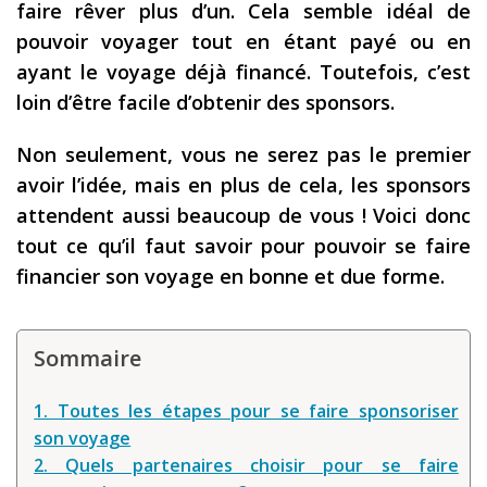
faire rêver plus d’un. Cela semble idéal de
Les derniers articles
pouvoir voyager tout en étant payé ou en
ayant le voyage déjà financé. Toutefois, c’est
Podcast
loin d’être facile d’obtenir des sponsors.
Préparer son voyage
Non seulement, vous ne serez pas le premier
Destinations
avoir l’idée, mais en plus de cela, les sponsors
LA LETTRE
attendent aussi beaucoup de vous ! Voici donc
Outils pour voyageur
tout ce qu’il faut savoir pour pouvoir se faire
financier son voyage en bonne et due forme.
Sites utiles
Réserver un vol !
Sommaire
Le logement en voyage
Assurance voyage !
1. Toutes les étapes pour se faire sponsoriser
son voyage
LA carte bancaire
2. Quels partenaires choisir pour se faire
voyage !