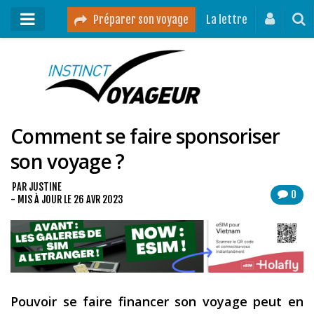
Préparer son voyage
La lettre
Mon podcast
Mes vidéos
Comment se faire sponsoriser
Destinations
son voyage ?
Mes ressources pour voyager
Guides voyages
PAR
JUSTINE
0
- MIS À JOUR LE
26 AVR 2023
A propos
Contact
Mon journal de bord sur Instagram
Pouvoir se faire financer son voyage peut en
Blog voyage