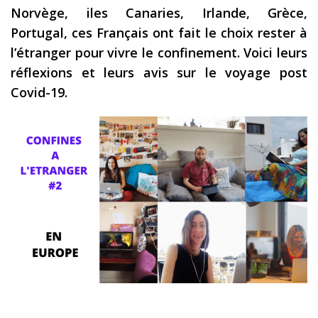
Norvège, iles Canaries, Irlande, Grèce,
Les derniers articles
Portugal, ces Français ont fait le choix rester à
Podcast
l’étranger pour vivre le confinement. Voici leurs
réflexions et leurs avis sur le voyage post
Préparer son voyage
Covid-19.
Destinations
LA LETTRE
Outils pour voyageur
Sites utiles
Réserver un vol !
Le logement en voyage
Assurance voyage !
LA carte bancaire
voyage !