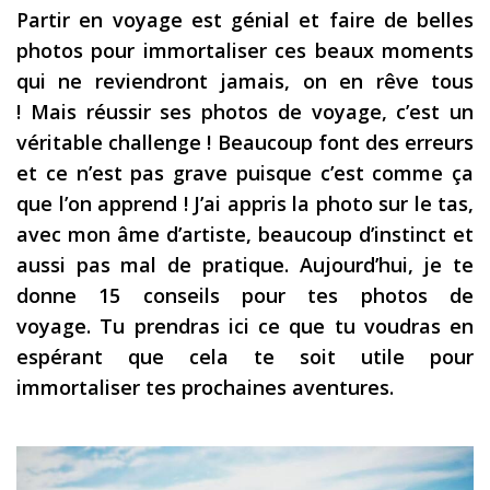
Partir en voyage est génial et faire de belles
Les derniers articles
photos pour immortaliser ces beaux moments
Podcast
qui ne reviendront jamais, on en rêve tous
!
Mais réussir ses photos de voyage, c’est un
Préparer son voyage
véritable challenge ! Beaucoup font des erreurs
Destinations
et ce n’est pas grave puisque c’est comme ça
LA LETTRE
que l’on apprend ! J’ai appris la photo sur le tas,
avec mon âme d’artiste, beaucoup d’instinct et
Outils pour voyageur
aussi pas mal de pratique.
Aujourd’hui, je te
Sites utiles
donne 15 conseils pour tes photos de
Réserver un vol !
voyage.
Tu prendras ici ce que tu voudras en
espérant que cela te soit utile pour
Le logement en voyage
immortaliser tes prochaines aventures.
Assurance voyage !
LA carte bancaire
voyage !