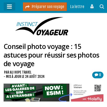
Préparer son voyage
La lettre
Mon podcast
Mes vidéos
Conseil photo voyage : 15
Destinations
astuces pour réussir ses photos
Mes ressources pour voyager
de voyage
Guides voyages
A propos
PAR
ALI HOPE TRAVEL
0
- MIS À JOUR LE
24 AOÛT 2024
Contact
Mon journal de bord sur Instagram
Blog voyage