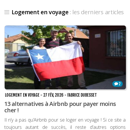
Louer une voiture !
Logement en voyage
: les derniers articles
Mes guides voyage
L’auteur
2
LOGEMENT EN VOYAGE
-
27 FÉV, 2026
-
FABRICE DUBESSET
13 alternatives à Airbnb pour payer moins
cher !
Il n’y a pas qu’Airbnb pour se loger en voyage ! Si ce site a
toujours autant de succès, il reste d’autres options