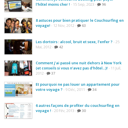
l'hôtel moins cher !
- 15 Sep, 2023 -
96
Les derniers articles
Podcast
8 astuces pour bien pratiquer le Couchsurfing en
voyage!
- 12 Nov, 2012 -
63
Préparer son voyage
Destinations
Les dortoirs : alcool, bruit et sexe, l’enfer ?
- 25
Mai, 2012 -
42
LA LETTRE
Outils pour voyageur
Comment j’ai passé une nuit dehors à New York
(et conseils si vous n’avez pas d’hôtel…)!
- 11 Juil,
Sites utiles
2012 -
37
Réserver un vol !
Et pourquoi ne pas louer un appartement pour
votre voyage ?
- 9 Déc, 2011 -
34
Le logement en voyage
6 autres façons de profiter du couchsurfing en
Assurance voyage !
voyage !
- 20 Fév, 2013 -
30
LA carte bancaire
voyage !