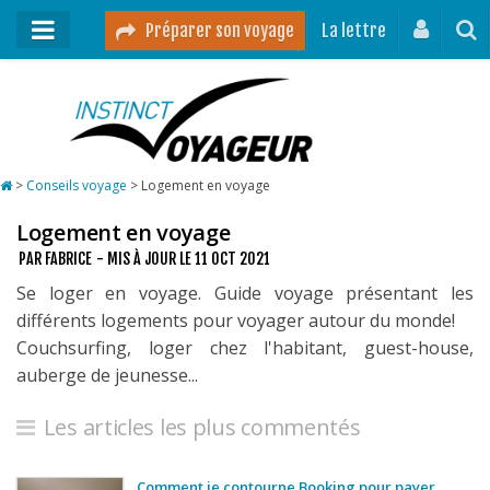
Préparer son voyage
La lettre
Mon podcast
Mes vidéos
>
Conseils voyage
>
Logement en voyage
Destinations
Logement en voyage
Mes ressources pour voyager
PAR
FABRICE
- MIS À JOUR LE
11 OCT 2021
Guides voyages
Se loger en voyage. Guide voyage présentant les
différents logements pour voyager autour du monde!
A propos
Couchsurfing, loger chez l'habitant, guest-house,
Contact
auberge de jeunesse...
Mon journal de bord sur Instagram
Les articles les plus commentés
Blog voyage
Comment je contourne Booking pour payer