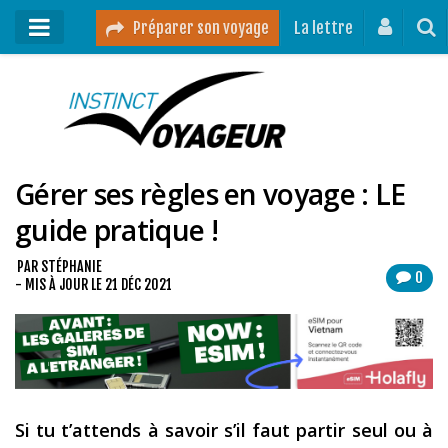
Préparer son voyage
La lettre
Mon podcast
Mes vidéos
Gérer ses règles en voyage : LE
Destinations
guide pratique !
Mes ressources pour voyager
Guides voyages
PAR
STÉPHANIE
0
- MIS À JOUR LE
21 DÉC 2021
A propos
Contact
Mon journal de bord sur Instagram
Si tu t’attends à savoir s’il faut partir seul ou à
Blog voyage