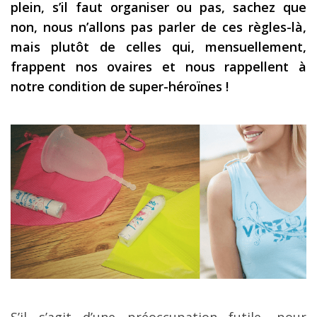
plein, s’il faut organiser ou pas, sachez que
Les derniers articles
non, nous n’allons pas parler de ces règles-là,
mais plutôt de celles qui, mensuellement,
Podcast
frappent nos ovaires et nous rappellent à
Préparer son voyage
notre condition de super-héroïnes !
Destinations
LA LETTRE
Outils pour voyageur
Sites utiles
Réserver un vol !
Le logement en voyage
Assurance voyage !
LA carte bancaire
voyage !
S’il s’agit d’une préoccupation futile, pour