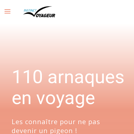
110 arnaques
en voyage
Les connaître pour ne pas
devenir un pigeon !