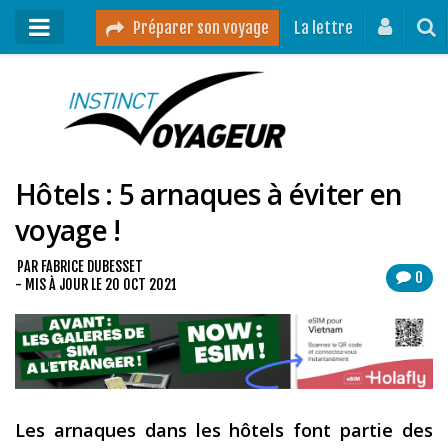
Préparer son voyage
La lettre
Mon podcast
Mes vidéos
Hôtels : 5 arnaques à éviter en
Destinations
voyage !
Mes ressources pour voyager
Guides voyages
PAR
FABRICE DUBESSET
0
- MIS À JOUR LE
20 OCT 2021
A propos
Contact
Mon journal de bord sur Instagram
Les arnaques dans les hôtels font partie des
Blog voyage