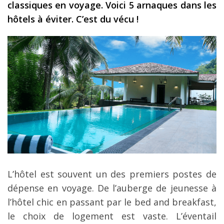
classiques en voyage. Voici 5 arnaques dans les
Les derniers articles
hôtels à éviter. C’est du vécu !
Podcast
Préparer son voyage
Destinations
LA LETTRE
Outils pour voyageur
Sites utiles
Réserver un vol !
Le logement en voyage
L’hôtel est souvent un des premiers postes de
Assurance voyage !
dépense en voyage. De l’auberge de jeunesse à
l’hôtel chic en passant par le bed and breakfast,
LA carte bancaire
voyage !
le choix de logement est vaste. L’éventail