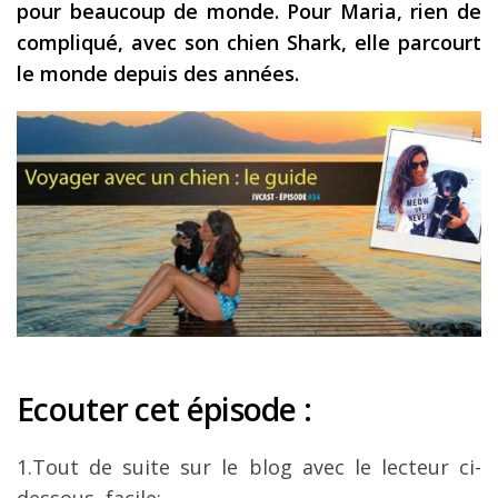
pour beaucoup de monde. Pour Maria, rien de
Les derniers articles
compliqué, avec son chien Shark, elle parcourt
le monde depuis des années.
Podcast
Préparer son voyage
Destinations
LA LETTRE
Outils pour voyageur
Sites utiles
Réserver un vol !
Le logement en voyage
Ecouter cet épisode :
Assurance voyage !
LA carte bancaire
1.Tout de suite sur le blog avec le lecteur ci-
voyage !