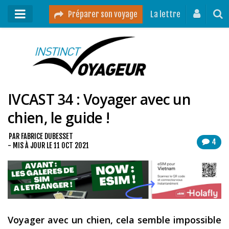
Préparer son voyage
La lettre
Mon podcast
Mes vidéos
IVCAST 34 : Voyager avec un
Destinations
chien, le guide !
Mes ressources pour voyager
Guides voyages
PAR
FABRICE DUBESSET
4
- MIS À JOUR LE
11 OCT 2021
A propos
Contact
Mon journal de bord sur Instagram
Voyager avec un chien, cela semble impossible
Blog voyage