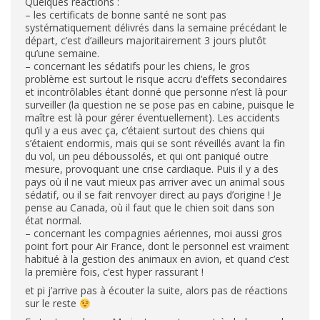
Quelques réactions :
– les certificats de bonne santé ne sont pas
systématiquement délivrés dans la semaine précédant le
départ, c’est d’ailleurs majoritairement 3 jours plutôt
qu’une semaine.
– concernant les sédatifs pour les chiens, le gros
problème est surtout le risque accru d’effets secondaires
et incontrôlables étant donné que personne n’est là pour
surveiller (la question ne se pose pas en cabine, puisque le
maître est là pour gérer éventuellement). Les accidents
qu’il y a eus avec ça, c’étaient surtout des chiens qui
s’étaient endormis, mais qui se sont réveillés avant la fin
du vol, un peu déboussolés, et qui ont paniqué outre
mesure, provoquant une crise cardiaque. Puis il y a des
pays où il ne vaut mieux pas arriver avec un animal sous
sédatif, ou il se fait renvoyer direct au pays d’origine ! Je
pense au Canada, où il faut que le chien soit dans son
état normal.
– concernant les compagnies aériennes, moi aussi gros
point fort pour Air France, dont le personnel est vraiment
habitué à la gestion des animaux en avion, et quand c’est
la première fois, c’est hyper rassurant !
et pi j’arrive pas à écouter la suite, alors pas de réactions
sur le reste