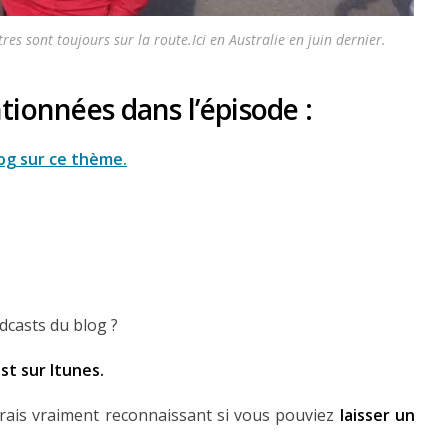
res sont toujours sur la route.Ici en Australie en juin dernier.
tionnées dans l’épisode :
log sur ce thème.
dcasts du blog ?
ast sur Itunes.
erais vraiment reconnaissant si vous pouviez
laisser un