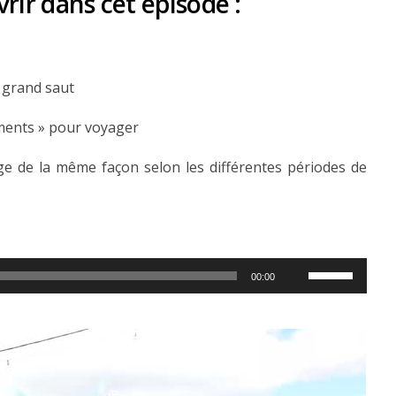
rir dans cet épisode :
e grand saut
oments » pour voyager
e de la même façon selon les différentes périodes de
Utilisez
00:00
les
flèches
haut/bas
pour
augmenter