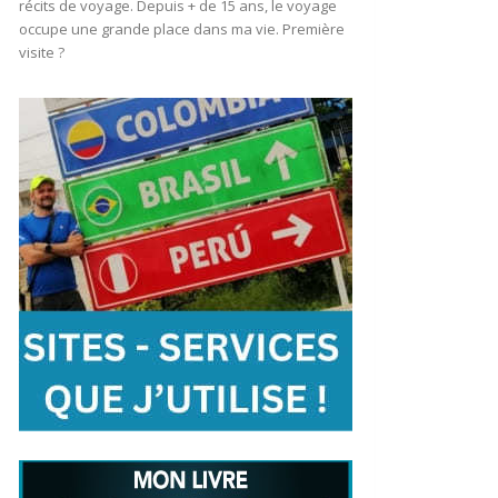
récits de voyage. Depuis + de 15 ans, le voyage
occupe une grande place dans ma vie. Première
visite ?