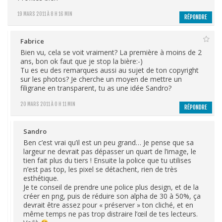
19 MARS 2011 À 8 H 16 MIN
RÉPONDRE
Fabrice
Bien vu, cela se voit vraiment? La première à moins de 2
ans, bon ok faut que je stop la bière:-)
Tu es eu des remarques aussi au sujet de ton copyright
sur les photos? Je cherche un moyen de mettre un
filigrane en transparent, tu as une idée Sandro?
20 MARS 2011 À 0 H 11 MIN
RÉPONDRE
Sandro
Ben c’est vrai qu’il est un peu grand… Je pense que sa
largeur ne devrait pas dépasser un quart de l’image, le
tien fait plus du tiers ! Ensuite la police que tu utilises
n’est pas top, les pixel se détachent, rien de très
esthétique.
Je te conseil de prendre une police plus design, et de la
créer en png, puis de réduire son alpha de 30 à 50%, ça
devrait être assez pour « préserver » ton cliché, et en
même temps ne pas trop distraire l’œil de tes lecteurs.