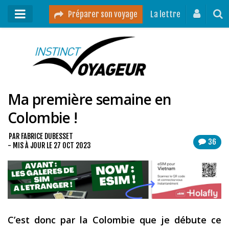
Préparer son voyage
La lettre
Mon podcast
Mes vidéos
Ma première semaine en
Destinations
Colombie !
Mes ressources pour voyager
Guides voyages
PAR
FABRICE DUBESSET
36
- MIS À JOUR LE
27 OCT 2023
A propos
Contact
Mon journal de bord sur Instagram
C’est donc par la Colombie que je débute ce
Blog voyage