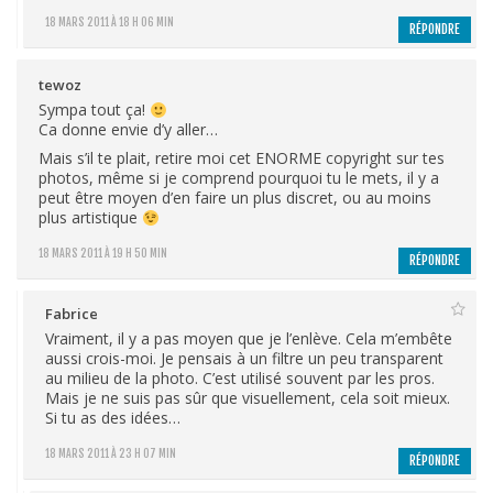
18 MARS 2011 À 18 H 06 MIN
RÉPONDRE
tewoz
Sympa tout ça!
Ca donne envie d’y aller…
Mais s’il te plait, retire moi cet ENORME copyright sur tes
photos, même si je comprend pourquoi tu le mets, il y a
peut être moyen d’en faire un plus discret, ou au moins
plus artistique
18 MARS 2011 À 19 H 50 MIN
RÉPONDRE
Fabrice
Vraiment, il y a pas moyen que je l’enlève. Cela m’embête
aussi crois-moi. Je pensais à un filtre un peu transparent
au milieu de la photo. C’est utilisé souvent par les pros.
Mais je ne suis pas sûr que visuellement, cela soit mieux.
Si tu as des idées…
18 MARS 2011 À 23 H 07 MIN
RÉPONDRE