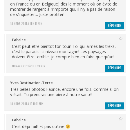
en France ou en Belgique) dès le moment où on évite de
montrer de l’argent à n’importe qui, il n’y a pas de raison
de s’inquiéter… Juste profiter!
18 MARS 2011 À 11 H 11 MIN
RÉPONDRE
Fabrice
C’est peut-être bientôt ton tour! Toi qui aimes les treks,
c’est le paradis ici niveau montagne! Les paysages
doivent être terrible, je compte bien en faire quelqu’un!
18 MARS 2011 À 18 H 19 MIN
RÉPONDRE
Yves Destination-Terre
Très belles photos Fabrice, encore une fois. Comme si on
y était! Tu prendras une bière à notre santé!
18 MARS 2011 À 16 H 01 MIN
RÉPONDRE
Fabrice
C’est déjà fait! Et pas qu’une