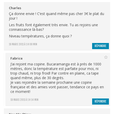
Charles
Ça donne envie ! C’est quand même pas cher 3€ le plat du
jour !
Les fruits font également très envie. Tu as rejoins une
connaissance là-bas?
Niveau températures, ça donne quoi ?
19 MARS 2011 À 1 H 08 MIN
RÉPONDRE
Fabrice
J’ai rejoint ma copine. Bucaramanga est à prés de 1000
mètres, donc la température est parfaite pour moi, ni
trop chaud, ni trop froid! Par contre en plaine, ca tape
quand même, plus de 30 degrés.
Je vais rejoindre la semaine prochaine une copine
française et des amies vont passer, tendance ce pays en
ce moment!
19 MARS 2011 À 1 H 14 MIN
RÉPONDRE