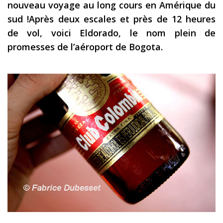
nouveau voyage au long cours en Amérique du
Les derniers articles
sud !Après deux escales et près de 12 heures
de vol, voici Eldorado, le nom plein de
Podcast
promesses de l’aéroport de Bogota.
Préparer son voyage
Destinations
LA LETTRE
Outils pour voyageur
Sites utiles
Réserver un vol !
Le logement en voyage
Assurance voyage !
LA carte bancaire
voyage !