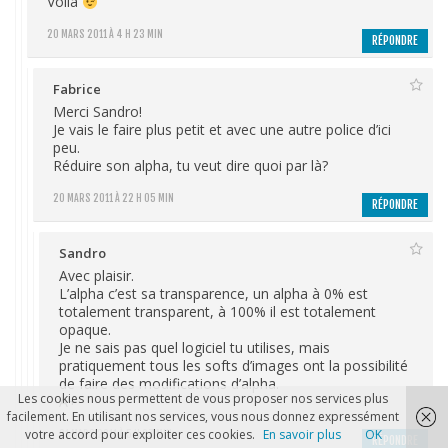
Voilà
20 MARS 2011 À 4 H 23 MIN
RÉPONDRE
Fabrice
Merci Sandro!
Je vais le faire plus petit et avec une autre police d’ici
peu.
Réduire son alpha, tu veut dire quoi par là?
20 MARS 2011 À 22 H 05 MIN
RÉPONDRE
Sandro
Avec plaisir.
L’alpha c’est sa transparence, un alpha à 0% est
totalement transparent, à 100% il est totalement
opaque.
Je ne sais pas quel logiciel tu utilises, mais
pratiquement tous les softs d’images ont la possibilité
de faire des modifications d’alpha.
Les cookies nous permettent de vous proposer nos services plus
A+
facilement. En utilisant nos services, vous nous donnez expressément
votre accord pour exploiter ces cookies.
En savoir plus
OK
21 MARS 2011 À 5 H 07 MIN
RÉPONDRE