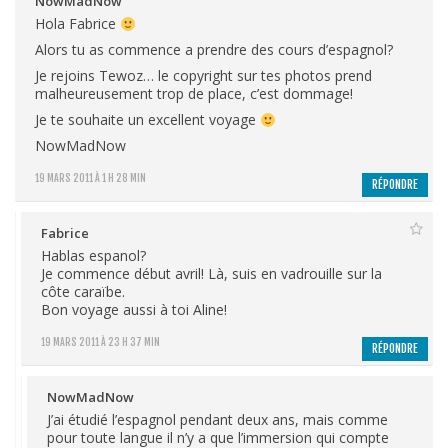
NowMadNow
Hola Fabrice
Alors tu as commence a prendre des cours d’espagnol?
Je rejoins Tewoz… le copyright sur tes photos prend
malheureusement trop de place, c’est dommage!
Je te souhaite un excellent voyage
NowMadNow
19 MARS 2011 À 1 H 28 MIN
RÉPONDRE
Fabrice
Hablas espanol?
Je commence début avril! Là, suis en vadrouille sur la
côte caraïbe.
Bon voyage aussi à toi Aline!
19 MARS 2011 À 23 H 37 MIN
RÉPONDRE
NowMadNow
J’ai étudié l’espagnol pendant deux ans, mais comme
pour toute langue il n’y a que l’immersion qui compte