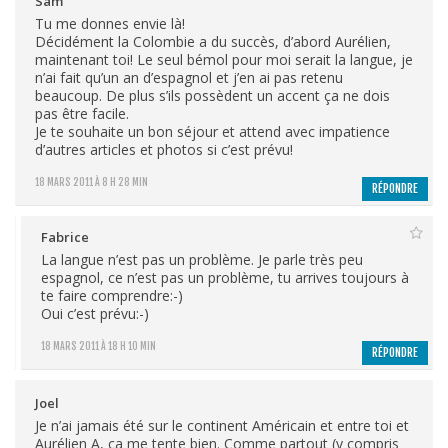
Sam
Tu me donnes envie là!
Décidément la Colombie a du succès, d’abord Aurélien,
maintenant toi! Le seul bémol pour moi serait la langue, je
n’ai fait qu’un an d’espagnol et j’en ai pas retenu
beaucoup. De plus s’ils possèdent un accent ça ne dois
pas être facile.
Je te souhaite un bon séjour et attend avec impatience
d’autres articles et photos si c’est prévu!
18 MARS 2011 À 8 H 28 MIN
RÉPONDRE
Fabrice
La langue n’est pas un problème. Je parle très peu
espagnol, ce n’est pas un problème, tu arrives toujours à
te faire comprendre:-)
Oui c’est prévu:-)
18 MARS 2011 À 18 H 10 MIN
RÉPONDRE
Joel
Je n’ai jamais été sur le continent Américain et entre toi et
Aurélien A, ça me tente bien. Comme partout (y compris