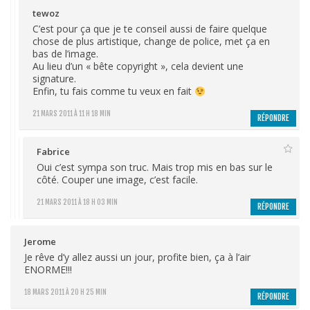
tewoz
C’est pour ça que je te conseil aussi de faire quelque
chose de plus artistique, change de police, met ça en
bas de l’image.
Au lieu d’un « bête copyright », cela devient une
signature.
Enfin, tu fais comme tu veux en fait
21 MARS 2011 À 11 H 18 MIN
RÉPONDRE
Fabrice
Oui c’est sympa son truc. Mais trop mis en bas sur le
côté. Couper une image, c’est facile.
21 MARS 2011 À 18 H 03 MIN
RÉPONDRE
Jerome
Je rêve d’y allez aussi un jour, profite bien, ça à l’air
ENORME!!!
18 MARS 2011 À 20 H 25 MIN
RÉPONDRE