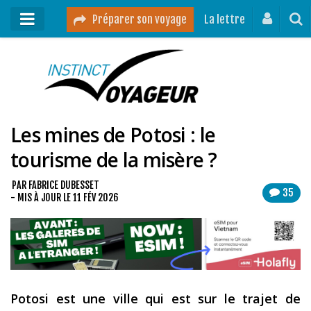
Préparer son voyage
La lettre
Mon podcast
Mes vidéos
Les mines de Potosi : le
Destinations
tourisme de la misère ?
Mes ressources pour voyager
Guides voyages
PAR
FABRICE DUBESSET
35
- MIS À JOUR LE
11 FÉV 2026
A propos
Contact
Mon journal de bord sur Instagram
Potosi est une ville qui est sur le trajet de
Blog voyage