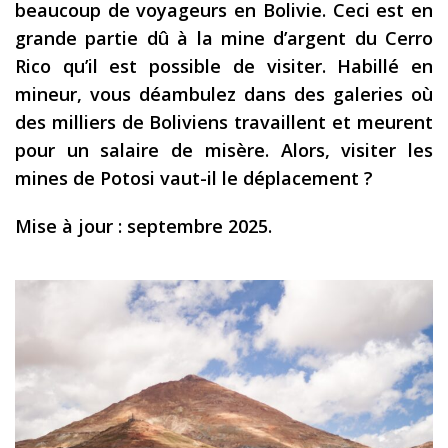
beaucoup de voyageurs en Bolivie. Ceci est en
Les derniers articles
grande partie dû à la mine d’argent du Cerro
Rico qu’il est possible de visiter. Habillé en
Podcast
mineur, vous déambulez dans des galeries où
Préparer son voyage
des milliers de Boliviens travaillent et meurent
Destinations
pour un salaire de misère. Alors, visiter les
mines de Potosi vaut-il le déplacement ?
LA LETTRE
Outils pour voyageur
Mise à jour : septembre 2025.
Sites utiles
Réserver un vol !
Le logement en voyage
Assurance voyage !
LA carte bancaire
voyage !