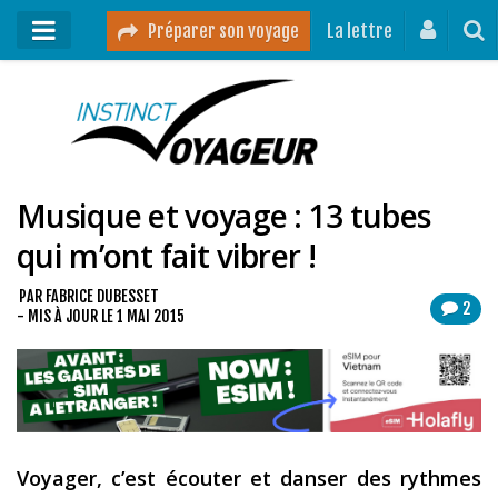
Préparer son voyage
La lettre
Mon podcast
Mes vidéos
Musique et voyage : 13 tubes
Destinations
qui m’ont fait vibrer !
Mes ressources pour voyager
Guides voyages
PAR
FABRICE DUBESSET
2
- MIS À JOUR LE
1 MAI 2015
A propos
Contact
Mon journal de bord sur Instagram
Voyager, c’est écouter et danser des rythmes
Blog voyage