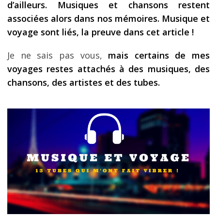
d’ailleurs. Musiques et chansons restent
Les derniers articles
associées alors dans nos mémoires. Musique et
voyage sont liés, la preuve dans cet article !
Podcast
Préparer son voyage
Je ne sais pas vous,
mais certains de mes
voyages restes attachés à des musiques, des
Destinations
chansons, des artistes et des tubes.
LA LETTRE
Outils pour voyageur
Sites utiles
Réserver un vol !
Le logement en voyage
Assurance voyage !
LA carte bancaire
voyage !