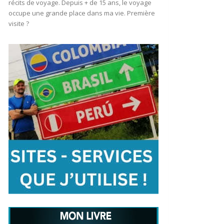
récits de voyage. Depuis + de 15 ans, le voyage
occupe une grande place dans ma vie. Première
visite ?