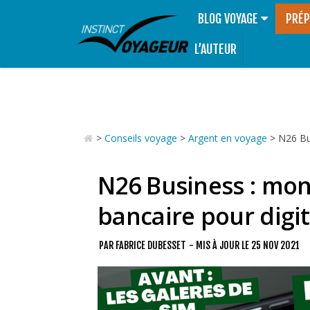
BLOG VOYAGE
PRÉP
L’AUTEUR
>
Conseils voyage
>
Argent en voyage
>
N26 Bu
N26 Business : mon
bancaire pour digi
PAR
FABRICE DUBESSET
- MIS À JOUR LE
25 NOV 2021