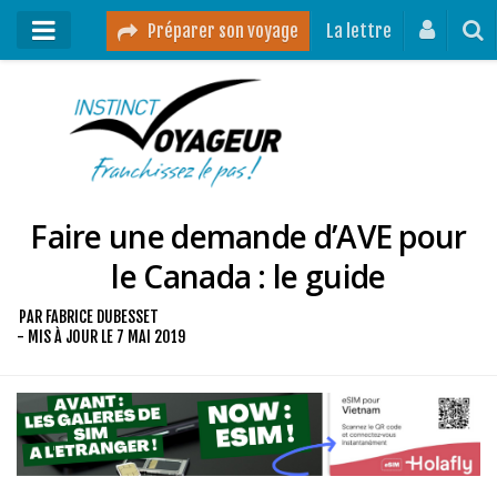
Préparer son voyage
La lettre
Mon podcast
Mes vidéos
Destinations
Faire une demande d’AVE pour
Mes ressources pour voyager
le Canada : le guide
Guides voyages
PAR
FABRICE DUBESSET
A propos
- MIS À JOUR LE
7 MAI 2019
Contact
Mon journal de bord sur Instagram
Blog voyage