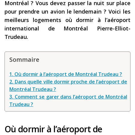
Montréal ? Vous devez passer la nuit sur place
Les derniers articles
pour prendre un avion le lendemain ? Voici les
meilleurs logements où dormir à l’aéroport
Podcast
international de Montréal Pierre-Elliot-
Préparer son voyage
Trudeau.
Destinations
LA LETTRE
Sommaire
Outils pour voyageur
1. Où dormir à l’aéroport de Montréal Trudeau ?
Sites utiles
2. Dans quelle ville dormir proche de l’aéroport de
Montréal Trudeau ?
Réserver un vol !
3. Comment se garer dans l’aéroport de Montréal
Le logement en voyage
Trudeau ?
Assurance voyage !
LA carte bancaire
Où dormir à l’aéroport de
voyage !