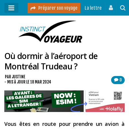
Préparer son voyage
La lettre
Mon podcast
Mes vidéos
Où dormir à l’aéroport de
Destinations
Montréal Trudeau ?
Mes ressources pour voyager
Guides voyages
PAR
JUSTINE
0
- MIS À JOUR LE
18 MAR 2024
A propos
Contact
Mon journal de bord sur Instagram
Vous êtes en route pour prendre un avion à
Blog voyage