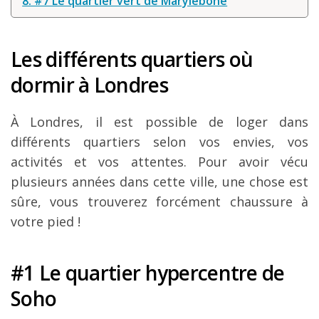
8. #7 Le quartier vert de Marylebone
Louer une voiture !
Mes guides voyage
Les différents quartiers où
L’auteur
dormir à Londres
À Londres, il est possible de loger dans
différents quartiers selon vos envies, vos
activités et vos attentes. Pour avoir vécu
plusieurs années dans cette ville, une chose est
sûre, vous trouverez forcément chaussure à
votre pied !
#1 Le quartier hypercentre de
Soho