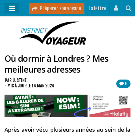
Préparer son voyage
La lettre
Mon podcast
Mes vidéos
Où dormir à Londres ? Mes
Destinations
meilleures adresses
Mes ressources pour voyager
Guides voyages
PAR
JUSTINE
0
- MIS À JOUR LE
14 MAR 2024
A propos
Contact
Mon journal de bord sur Instagram
Après avoir vécu plusieurs années au sein de la
Blog voyage