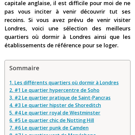
capitale anglaise, il est difficile pour moi de ne
Les derniers articles
pas vous inciter à venir découvrir tut ses
recoins. Si vous avez prévu de venir visiter
Podcast
Londres, voici une sélection des meilleurs
Préparer son voyage
quartiers où dormir à Londres ainsi que les
Destinations
établissements de référence pour se loger.
LA LETTRE
Outils pour voyageur
Sommaire
Sites utiles
1. Les différents quartiers où dormir à Londres
Réserver un vol !
2. #1 Le quartier hypercentre de Soho
3. #2 Le quartier pratique de Saint-Pancras
Le logement en voyage
4. #3 Le quartier hipster de Shoreditch
Assurance voyage !
5. #4 Le quartier royal de Westminster
6. #5 Le quartier chic de Notting Hill
LA carte bancaire
7. #6 Le quartier punk de Camden
voyage !