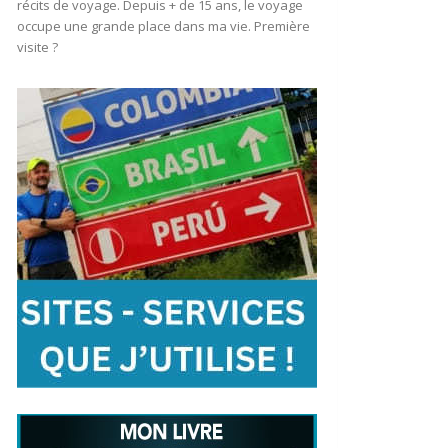
récits de voyage. Depuis + de 15 ans, le voyage
occupe une grande place dans ma vie. Première
visite ?