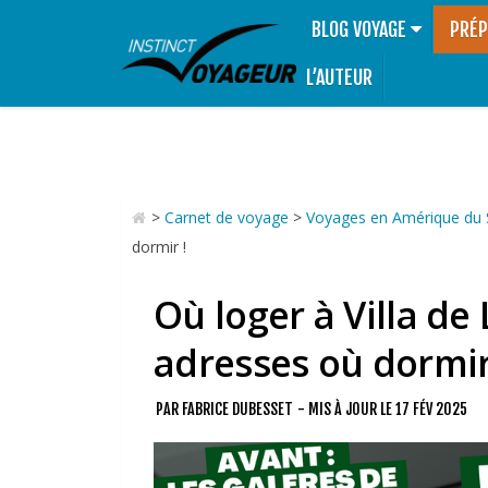
BLOG VOYAGE
PRÉP
L’AUTEUR
>
Carnet de voyage
>
Voyages en Amérique du
dormir !
Où loger à Villa de
adresses où dormir
PAR
FABRICE DUBESSET
- MIS À JOUR LE
17 FÉV 2025