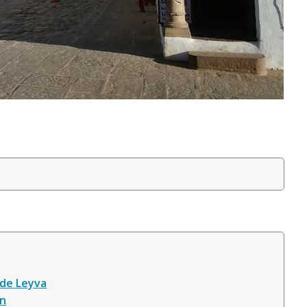
a de Leyva
in