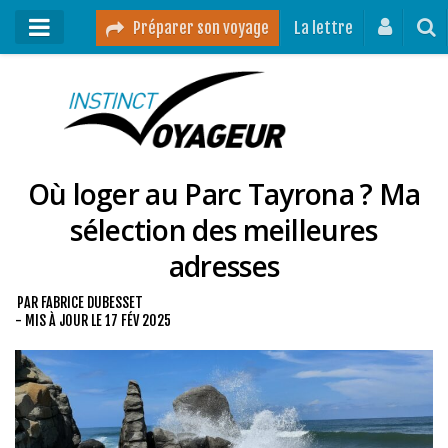
Préparer son voyage
La lettre
Mon podcast
Mes vidéos
Où loger au Parc Tayrona ? Ma
Destinations
sélection des meilleures
Mes ressources pour voyager
adresses
Guides voyages
A propos
PAR
FABRICE DUBESSET
- MIS À JOUR LE
17 FÉV 2025
Contact
Mon journal de bord sur Instagram
Blog voyage