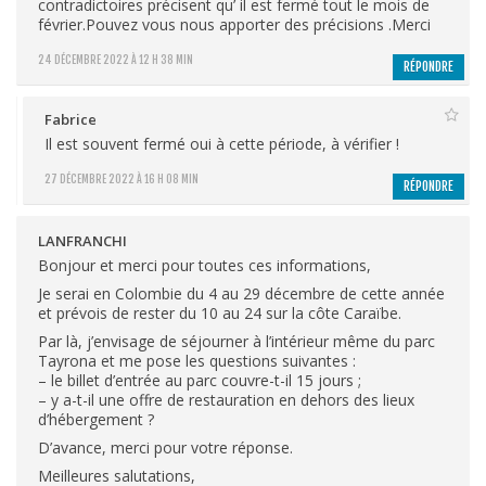
contradictoires précisent qu’ il est fermé tout le mois de
février.Pouvez vous nous apporter des précisions .Merci
24 DÉCEMBRE 2022 À 12 H 38 MIN
RÉPONDRE
Fabrice
Il est souvent fermé oui à cette période, à vérifier !
27 DÉCEMBRE 2022 À 16 H 08 MIN
RÉPONDRE
LANFRANCHI
Bonjour et merci pour toutes ces informations,
Je serai en Colombie du 4 au 29 décembre de cette année
et prévois de rester du 10 au 24 sur la côte Caraïbe.
Par là, j’envisage de séjourner à l’intérieur même du parc
Tayrona et me pose les questions suivantes :
– le billet d’entrée au parc couvre-t-il 15 jours ;
– y a-t-il une offre de restauration en dehors des lieux
d’hébergement ?
D’avance, merci pour votre réponse.
Meilleures salutations,