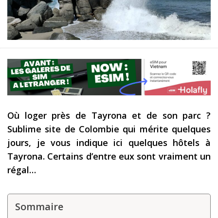
Les derniers articles
Podcast
Préparer son voyage
Destinations
LA LETTRE
Outils pour voyageur
Où loger près de Tayrona et de son parc ?
Sites utiles
Sublime site de Colombie qui mérite quelques
jours, je vous indique ici quelques hôtels à
Réserver un vol !
Tayrona. Certains d’entre eux sont vraiment un
Le logement en voyage
régal…
Assurance voyage !
LA carte bancaire
Sommaire
voyage !