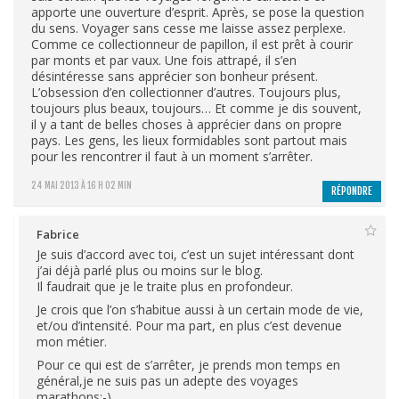
apporte une ouverture d’esprit. Après, se pose la question
du sens. Voyager sans cesse me laisse assez perplexe.
Comme ce collectionneur de papillon, il est prêt à courir
par monts et par vaux. Une fois attrapé, il s’en
désintéresse sans apprécier son bonheur présent.
L’obsession d’en collectionner d’autres. Toujours plus,
toujours plus beaux, toujours… Et comme je dis souvent,
il y a tant de belles choses à apprécier dans on propre
pays. Les gens, les lieux formidables sont partout mais
pour les rencontrer il faut à un moment s’arrêter.
24 MAI 2013 À 16 H 02 MIN
RÉPONDRE
Fabrice
Je suis d’accord avec toi, c’est un sujet intéressant dont
j’ai déjà parlé plus ou moins sur le blog.
Il faudrait que je le traite plus en profondeur.
Je crois que l’on s’habitue aussi à un certain mode de vie,
et/ou d’intensité. Pour ma part, en plus c’est devenue
mon métier.
Pour ce qui est de s’arrêter, je prends mon temps en
général,je ne suis pas un adepte des voyages
marathons:-)