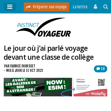
Préparer son voyage
La lettre
Mon podcast
Mes vidéos
Le jour où j’ai parlé voyage
Destinations
devant une classe de collège
Mes ressources pour voyager
Guides voyages
PAR
FABRICE DUBESSET
18
- MIS À JOUR LE
11 OCT 2021
A propos
Contact
Mon journal de bord sur Instagram
Blog voyage