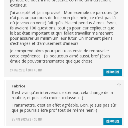
extérieur.
J’ai accepté et j’ai improvisé ! Mon exemple de parcours (je
n’ai pas un parcours de folie non plus hein, ce n’est pas là
où je veux en venir) fait qu’ils étaient pendus à mes lèvres,
ils avaient 100 questions, tout ça pour leur expliquer que
le bac était important et qu’il fallait travailler maintenant
pour assurer un minimium leur futur. Un moment pleins
d’échanges et d’amusement d’ailleurs !
Je comprend alors pourquoi tu as envie de renouveler
cette expérience ! J’ai beaucoup aimé aussi, bref j’étais
émue de pouvoir transmettre quelque chose.
24 MAI 2013 À 16 H 45 MIN
RÉPONDRE
Fabrice
Il est vrai qu’un intervenant extérieur, cela change de la
routine, et puis cela moins « classe »:-)
Transmettre, c’est en effet agréable. Bon, je suis pas sûr
que je pourrais être prof tout de même hein:-)
25 MAI 2013 À 2 H 30 MIN
RÉPONDRE