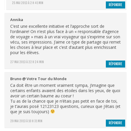
25 MAI 2013 À 2 H 41 MIN
RÉPONDRE
Annika
C’est une excellente initiative et l’approche sort de
l’ordinaire! On n’est plus face à un « responsable d’agence
de voyage » mais à un vrai voyageur qui s’exprime sur son
vécu, ses impressions. J’aime ce type de partage qui remet
les choses à leur place et c’est d’autant plus enrichissant
pour les élèves.
27 MAI 2013 À 22 H 24 MIN
RÉPONDRE
Bruno @ Votre Tour du Monde
Ca doit être un moment vraiment sympa, j’imagine que
certains enfants avaient des etoiles dans les yeux, de quoi
avoir un certain baume au coeur !
Tu as de la chance que je n’étais pas petit en face de toi,
je t’aurais posé 12123123 questions, curieux que j’étais (et
que je suis toujours)
29 MAI 2013 À 10 H 31 MIN
RÉPONDRE