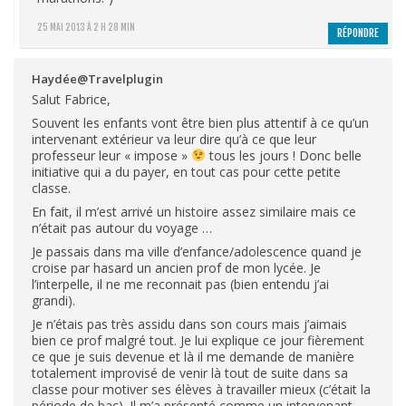
25 MAI 2013 À 2 H 28 MIN
RÉPONDRE
Haydée@Travelplugin
Salut Fabrice,
Souvent les enfants vont être bien plus attentif à ce qu’un
intervenant extérieur va leur dire qu’à ce que leur
professeur leur « impose »
tous les jours ! Donc belle
initiative qui a du payer, en tout cas pour cette petite
classe.
En fait, il m’est arrivé un histoire assez similaire mais ce
n’était pas autour du voyage …
Je passais dans ma ville d’enfance/adolescence quand je
croise par hasard un ancien prof de mon lycée. Je
l’interpelle, il ne me reconnait pas (bien entendu j’ai
grandi).
Je n’étais pas très assidu dans son cours mais j’aimais
bien ce prof malgré tout. Je lui explique ce jour fièrement
ce que je suis devenue et là il me demande de manière
totalement improvisé de venir là tout de suite dans sa
classe pour motiver ses élèves à travailler mieux (c’était la
période de bac). Il m’a présenté comme un intervenant