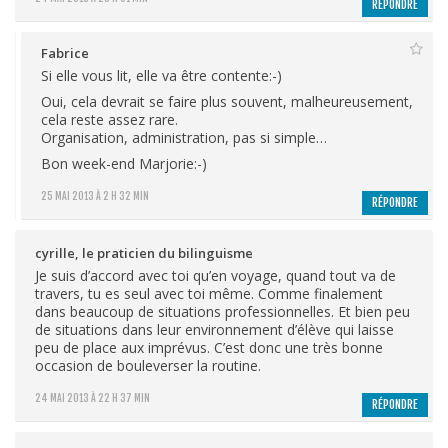
RÉPONDRE
Fabrice
Si elle vous lit, elle va être contente:-)
Oui, cela devrait se faire plus souvent, malheureusement,
cela reste assez rare.
Organisation, administration, pas si simple…
Bon week-end Marjorie:-)
25 MAI 2013 À 2 H 32 MIN
RÉPONDRE
cyrille, le praticien du bilinguisme
Je suis d’accord avec toi qu’en voyage, quand tout va de
travers, tu es seul avec toi même. Comme finalement
dans beaucoup de situations professionnelles. Et bien peu
de situations dans leur environnement d’élève qui laisse
peu de place aux imprévus. C’est donc une très bonne
occasion de bouleverser la routine.
24 MAI 2013 À 22 H 37 MIN
RÉPONDRE