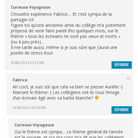
Curieuse Voyageuse
Chouette expérience Fabrice… Et c’est sympa de la
partager ici!
Figure-toi qu’une ancienne amie du collège m’a justement
proposé de venir faire pareil d’ici quelques mois, sur le
thème « tous les écrivains ne sont pas vieux et morts »
(ou à peu près)…
Il me tarde aussi, même si je suis sûre que j’aurai une
pointe de stress itou!
30 MAI 2013 À 8 H 22 MIN
RÉPONDRE
Fabrice
Ah cool, je suis sûr que cela va bien se passer Aurélie:-)
Marrant le thème:-) Les collégiens ont-ils tous l’image
d’un écrivain âgé avec sa barbe blanche?
30 MAI 2013 À 16 H 11 MIN
RÉPONDRE
Curieuse Voyageuse
Oui le thème est sympa… Le thème général de l’année
est le voyage, et oui ma cops m’a dit que les collégiens