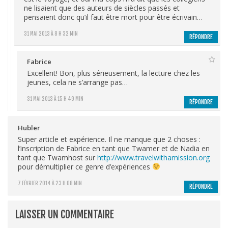
ne lisaient que des auteurs de siècles passés et
pensaient donc qu’il faut être mort pour être écrivain…
31 MAI 2013 À 8 H 32 MIN
RÉPONDRE
Fabrice
Excellent! Bon, plus sérieusement, la lecture chez les
jeunes, cela ne s’arrange pas…
31 MAI 2013 À 15 H 49 MIN
RÉPONDRE
Hubler
Super article et expérience. Il ne manque que 2 choses :
l’inscription de Fabrice en tant que Twamer et de Nadia en
tant que Twamhost sur
http://www.travelwithamission.org
pour démultiplier ce genre d’expériences
7 FÉVRIER 2014 À 23 H 08 MIN
RÉPONDRE
LAISSER UN COMMENTAIRE