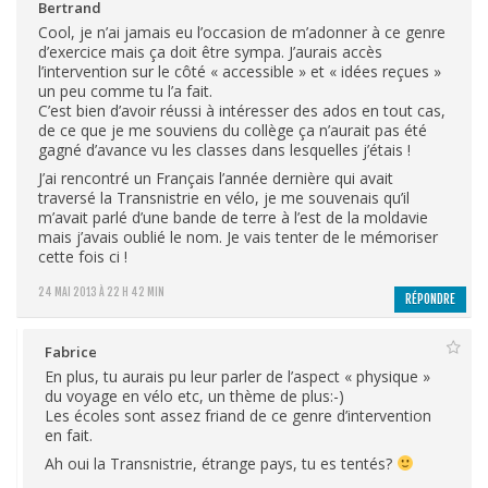
Bertrand
Cool, je n’ai jamais eu l’occasion de m’adonner à ce genre
d’exercice mais ça doit être sympa. J’aurais accès
l’intervention sur le côté « accessible » et « idées reçues »
un peu comme tu l’a fait.
C’est bien d’avoir réussi à intéresser des ados en tout cas,
de ce que je me souviens du collège ça n’aurait pas été
gagné d’avance vu les classes dans lesquelles j’étais !
J’ai rencontré un Français l’année dernière qui avait
traversé la Transnistrie en vélo, je me souvenais qu’il
m’avait parlé d’une bande de terre à l’est de la moldavie
mais j’avais oublié le nom. Je vais tenter de le mémoriser
cette fois ci !
24 MAI 2013 À 22 H 42 MIN
RÉPONDRE
Fabrice
En plus, tu aurais pu leur parler de l’aspect « physique »
du voyage en vélo etc, un thème de plus:-)
Les écoles sont assez friand de ce genre d’intervention
en fait.
Ah oui la Transnistrie, étrange pays, tu es tentés?