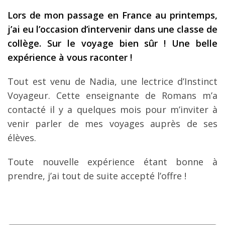
Les derniers articles
Lors de mon passage en France au printemps,
j’ai eu l’occasion d’intervenir dans une classe de
Podcast
collège. Sur le voyage bien sûr ! Une belle
Préparer son voyage
expérience à vous raconter !
Destinations
Tout est venu de Nadia, une lectrice d’Instinct
LA LETTRE
Voyageur. Cette enseignante de Romans m’a
contacté il y a quelques mois pour m’inviter à
Outils pour voyageur
venir parler de mes voyages auprès de ses
Sites utiles
élèves.
Réserver un vol !
Toute nouvelle expérience étant bonne à
Le logement en voyage
prendre, j’ai tout de suite accepté l’offre !
Assurance voyage !
LA carte bancaire
voyage !