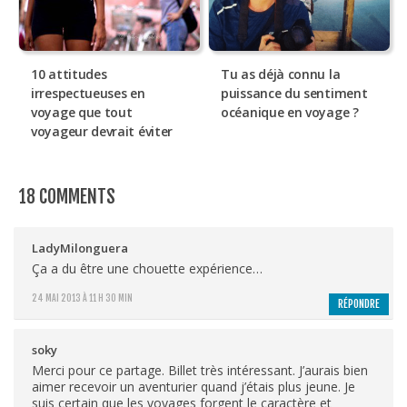
10 attitudes
Tu as déjà connu la
irrespectueuses en
puissance du sentiment
voyage que tout
océanique en voyage ?
voyageur devrait éviter
18 COMMENTS
LadyMilonguera
Ça a du être une chouette expérience…
24 MAI 2013 À 11 H 30 MIN
RÉPONDRE
soky
Merci pour ce partage. Billet très intéressant. J’aurais bien
aimer recevoir un aventurier quand j’étais plus jeune. Je
suis certain que les voyages forgent le caractère et