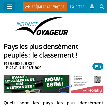
Préparer son voyage
La lettre
Mon podcast
Mes vidéos
Pays les plus densément
Destinations
peuplés : le classement !
Mes ressources pour voyager
Guides voyages
PAR
FABRICE DUBESSET
2
- MIS À JOUR LE
19 SEP 2023
A propos
Contact
Mon journal de bord sur Instagram
Quels sont les pays les plus dens
ément
Blog voyage