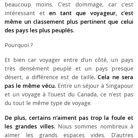
beaucoup moins. C’est dommage, car c’est
Louer une voiture !
intéressant et
en tant que voyageur, c
’est
Mes guides voyage
m
ême un classement plus pertinent que celui
L’auteur
des pays les plus peupl
és.
Pourquoi ?
Et bien car voyager entre d’un côté, un pays
très densément peuplé et un pays presque
désert, a différence est de taille
. Cela ne sera
pas le m
ême v
écu.
Entre un séjour à Singapour
et un voyage à l’ouest du Canada, ce n’est pas
du tout le même type de voyage.
De plus, certains n
’aiment pas trop la foule et
les grandes villes.
Nous sommes nombreux à
aimer les grands espaces vides. D’autres