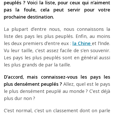
peupl
és
? Voici la liste, pour ceux qui n
’aiment
Les derniers articles
pas la foule, cela peut servir pour votre
prochaine destination.
Podcast
Préparer son voyage
La plupart d’entre nous, nous connaissons la
liste des pays les plus peuplés. Enfin, au moins
Destinations
les deux premiers d’entre eux :
la Chine
et l’Inde.
LA LETTRE
Vu leur taille, c’est assez facile de s’en souvenir.
Outils pour voyageur
Les pays les plus peuplés sont en général aussi
les plus grands de par la taille.
Sites utiles
Réserver un vol !
D’accord, mais connaissez-vous les pays les
plus densément peuplés ?
Allez, quel est le pays
Le logement en voyage
le plus densément peuplé au monde ? C’est déjà
Assurance voyage !
plus dur non ?
LA carte bancaire
voyage !
C’est normal, c’est un classement dont on parle