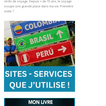
récits de voyage. Depuis + de 15 ans, le voyage
occupe une grande place dans ma vie. Première
visite ?