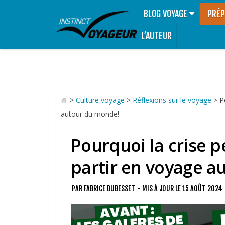
BLOG VOYAGE
PRÉP
L’AUTEUR
>
Culture voyage
>
Réflexions sur le voyage
>
P
autour du monde!
Pourquoi la crise 
partir en voyage a
PAR
FABRICE DUBESSET
- MIS À JOUR LE
15 AOÛT 2024