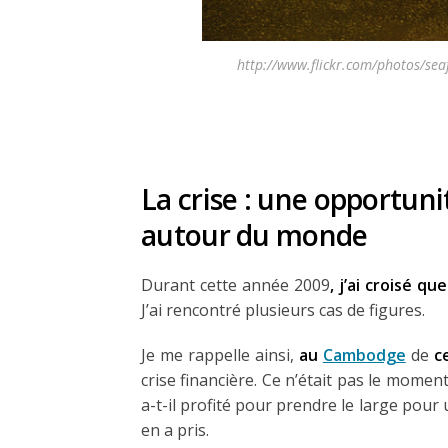
http://www.flickr.com/photos/se
La crise : une opportunit
autour du monde
Durant cette année 2009
, j’ai croisé q
J’ai rencontré plusieurs cas de figures.
Je me rappelle ainsi,
au
Cambodge
de
ce
crise financière. Ce n’était pas le mome
a-t-il profité pour prendre le large pour 
en a pris.