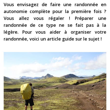
Vous envisagez de faire une randonnée en
Les derniers articles
autonomie complète pour la première fois ?
Podcast
Vous allez vous régaler ! Préparer une
randonnée de ce type ne se fait pas à la
Préparer son voyage
légère. Pour vous aider à organiser votre
Destinations
randonnée, voici un article guide sur le sujet !
LA LETTRE
Outils pour voyageur
Sites utiles
Réserver un vol !
Le logement en voyage
Assurance voyage !
LA carte bancaire
voyage !