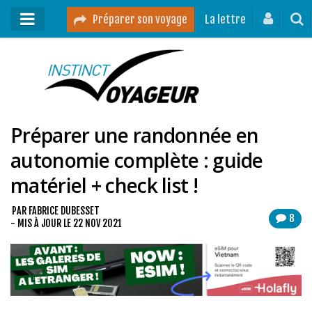
Préparer son voyage
La lettre
Mon podcast
Mes vidéos
Préparer une randonnée en
Destinations
autonomie complète : guide
Mes ressources pour voyager
matériel + check list !
Guides voyages
A propos
PAR
FABRICE DUBESSET
8
- MIS À JOUR LE
22 NOV 2021
Contact
Mon journal de bord sur Instagram
Blog voyage