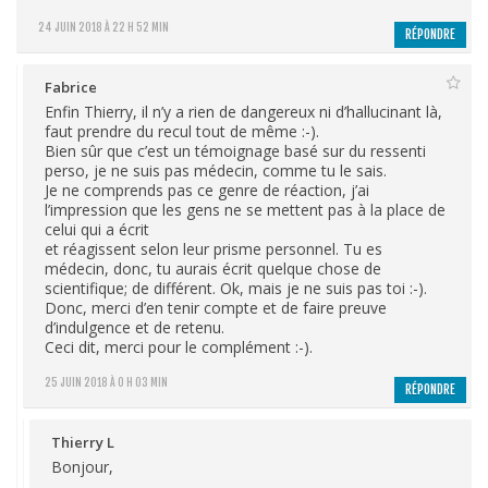
24 JUIN 2018 À 22 H 52 MIN
RÉPONDRE
Fabrice
Enfin Thierry, il n’y a rien de dangereux ni d’hallucinant là,
faut prendre du recul tout de même :-).
Bien sûr que c’est un témoignage basé sur du ressenti
perso, je ne suis pas médecin, comme tu le sais.
Je ne comprends pas ce genre de réaction, j’ai
l’impression que les gens ne se mettent pas à la place de
celui qui a écrit
et réagissent selon leur prisme personnel. Tu es
médecin, donc, tu aurais écrit quelque chose de
scientifique; de différent. Ok, mais je ne suis pas toi :-).
Donc, merci d’en tenir compte et de faire preuve
d’indulgence et de retenu.
Ceci dit, merci pour le complément :-).
25 JUIN 2018 À 0 H 03 MIN
RÉPONDRE
Thierry L
Bonjour,