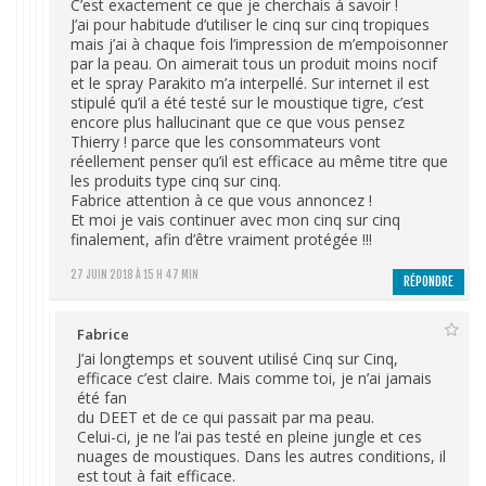
C’est exactement ce que je cherchais à savoir !
J’ai pour habitude d’utiliser le cinq sur cinq tropiques
mais j’ai à chaque fois l’impression de m’empoisonner
par la peau. On aimerait tous un produit moins nocif
et le spray Parakito m’a interpellé. Sur internet il est
stipulé qu’il a été testé sur le moustique tigre, c’est
encore plus hallucinant que ce que vous pensez
Thierry ! parce que les consommateurs vont
réellement penser qu’il est efficace au même titre que
les produits type cinq sur cinq.
Fabrice attention à ce que vous annoncez !
Et moi je vais continuer avec mon cinq sur cinq
finalement, afin d’être vraiment protégée !!!
27 JUIN 2018 À 15 H 47 MIN
RÉPONDRE
Fabrice
J’ai longtemps et souvent utilisé Cinq sur Cinq,
efficace c’est claire. Mais comme toi, je n’ai jamais
été fan
du DEET et de ce qui passait par ma peau.
Celui-ci, je ne l’ai pas testé en pleine jungle et ces
nuages de moustiques. Dans les autres conditions, il
est tout à fait efficace.