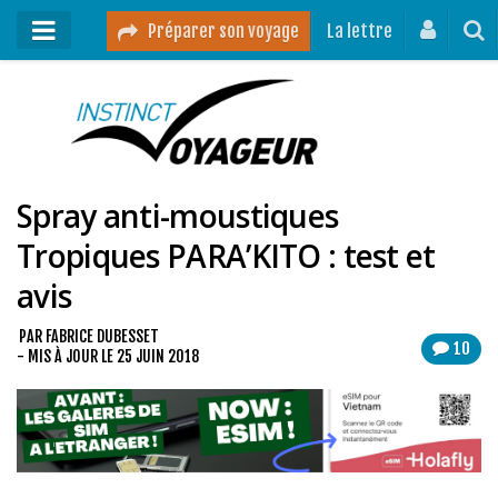
Préparer son voyage
La lettre
Mon podcast
Mes vidéos
Spray anti-moustiques
Destinations
Tropiques PARA’KITO : test et
Mes ressources pour voyager
avis
Guides voyages
A propos
PAR
FABRICE DUBESSET
10
- MIS À JOUR LE
25 JUIN 2018
Contact
Mon journal de bord sur Instagram
Blog voyage