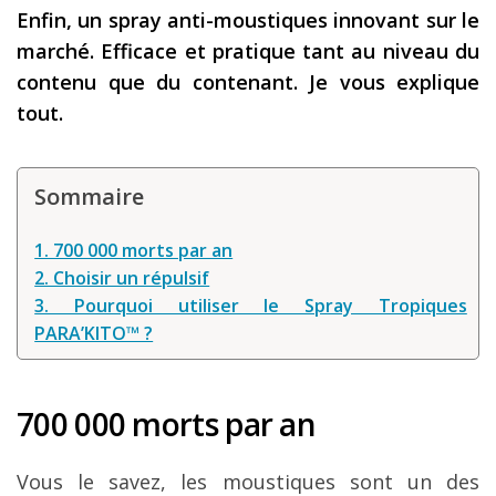
Enfin, un spray anti-moustiques innovant sur le
Les derniers articles
marché. Efficace et pratique tant au niveau du
Podcast
contenu que du contenant. Je vous explique
tout.
Préparer son voyage
Destinations
Sommaire
LA LETTRE
Outils pour voyageur
1. 700 000 morts par an
2. Choisir un répulsif
Sites utiles
3. Pourquoi utiliser le Spray Tropiques
Réserver un vol !
PARA’KITO™ ?
Le logement en voyage
Assurance voyage !
700 000 morts par an
LA carte bancaire
voyage !
Vous le savez, les moustiques sont un des