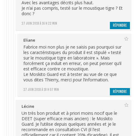
Avec les avantages décrits plus haut.
Je n’ai pas compris, testé sur le moustique tigre ? Et
donc ?
27 JUIN 2018 À 16 H 22 MIN
RÉPONDRE
Eliane
Fabrice moi non plus je ne saisis pas pourquoi sur
les caractéristiques du produit il est stipulé « testé
sur le moustique tigre en laboratoire ». Mais
forcément ça induit en erreur, on peut penser qu’il
est efficace contre ce moustique.
Le Moskito Guard est à tester au vue de ce que
vous dites Thierry, merci pour l’information.
27 JUIN 2018 À 18 H 07 MIN
RÉPONDRE
Lécine
Un très bon produit et à priori moins nocif que le
DEET (super efficace mais ancien) : le Moskito
Guard. Je l’utilise depuis quelques années et je le
recommande en consultation CVI (il l’est
officiellement car il contient 20% d’icaridine). Il est