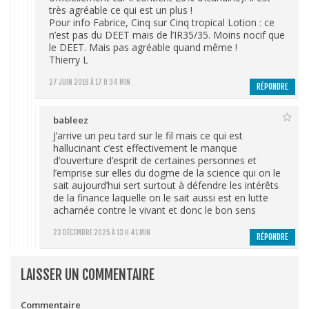
très agréable ce qui est un plus !
Pour info Fabrice, Cinq sur Cinq tropical Lotion : ce
n’est pas du DEET mais de l’IR35/35. Moins nocif que
le DEET. Mais pas agréable quand même !
Thierry L
27 JUIN 2018 À 17 H 34 MIN
RÉPONDRE
bableez
J’arrive un peu tard sur le fil mais ce qui est
hallucinant c’est effectivement le manque
d’ouverture d’esprit de certaines personnes et
l’emprise sur elles du dogme de la science qui on le
sait aujourd’hui sert surtout à défendre les intérêts
de la finance laquelle on le sait aussi est en lutte
acharnée contre le vivant et donc le bon sens
23 DÉCEMBRE 2025 À 13 H 41 MIN
RÉPONDRE
LAISSER UN COMMENTAIRE
Commentaire