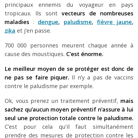
principaux ennemis du voyageur en pays
Louer une voiture !
tropicaux. Ils sont
vecteurs de nombreuses
Mes guides voyage
maladies
:
dengue
,
paludisme
,
fièvre jaune
,
L’auteur
zika
et j’en passe.
700 000 personnes meurent chaque année à
cause des moustiques.
C’est énorme.
Le meilleur moyen de se protéger est donc de
ne pas se faire piquer.
Il n’y a pas de vaccins
contre le paludisme par exemple.
Ok, vous prenez un traitement préventif,
mais
sachez qu’aucun moyen préventif n’assure à lui
seul une protection totale contre le paludisme.
C’est pour cela qu’il faut simultanément
prendre des mesures de protection contre les