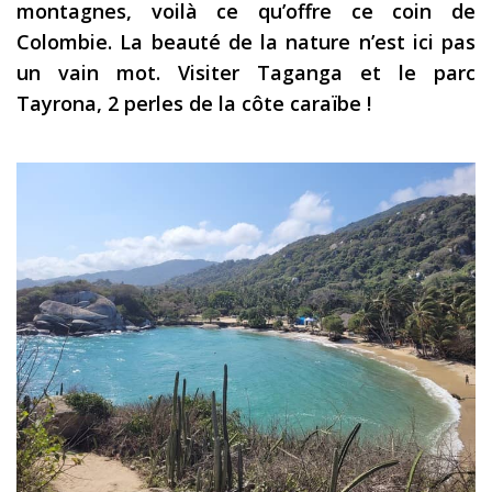
montagnes, voilà ce qu’offre ce coin de
Les derniers articles
Colombie. La beauté de la nature n’est ici pas
un vain mot. Visiter Taganga et le parc
Podcast
Tayrona, 2 perles de la côte caraïbe !
Préparer son voyage
Destinations
LA LETTRE
Outils pour voyageur
Sites utiles
Réserver un vol !
Le logement en voyage
Assurance voyage !
LA carte bancaire
voyage !