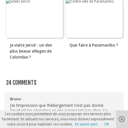
Je visite Jericó : un des
Que faire à Paramaribo ?
plus beaux villages de
Colombie ?
24 COMMENTS
Bruno
J’ai l’impression que l’hébergement n’est pas donné.
Pourtant les plongées ne me paraissent pas cher. Ca
Les cookies nous permettent de vous proposer nos services plus
donne quoi finalement le coup de la vie ?
facilement. En utilisant nos services, vous nous donnez expressément
Jolies photos en tout cas
votre accord pour exploiter ces cookies.
En savoir plus
OK
A+