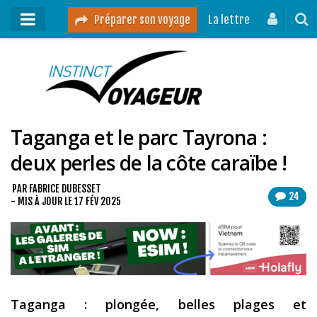
Préparer son voyage
La lettre
Mon podcast
Mes vidéos
Taganga et le parc Tayrona :
Destinations
deux perles de la côte caraïbe !
Mes ressources pour voyager
Guides voyages
PAR
FABRICE DUBESSET
24
- MIS À JOUR LE
17 FÉV 2025
A propos
Contact
Mon journal de bord sur Instagram
Taganga : plongée, belles plages et
Blog voyage