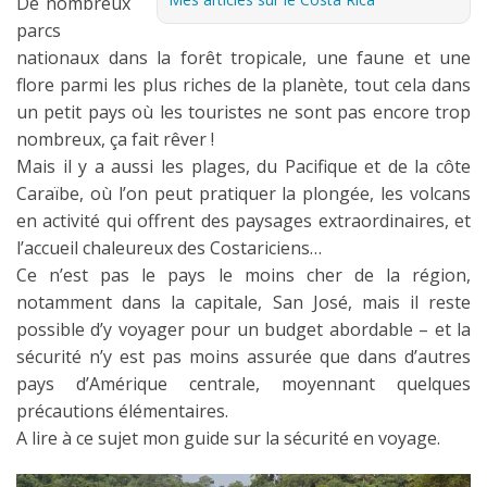
De nombreux
parcs
Les derniers articles
nationaux dans la forêt tropicale, une faune et une
Podcast
flore parmi les plus riches de la planète, tout cela dans
un petit pays où les touristes ne sont pas encore trop
Préparer son voyage
nombreux, ça fait rêver !
Destinations
Mais il y a aussi les plages, du Pacifique et de la côte
Caraïbe, où l’on peut pratiquer la plongée, les volcans
LA LETTRE
en activité qui offrent des paysages extraordinaires, et
Outils pour voyageur
l’accueil chaleureux des Costariciens…
Ce n’est pas le pays le moins cher de la région,
Sites utiles
notamment dans la capitale, San José, mais il reste
Réserver un vol !
possible d’y voyager pour un budget abordable – et la
sécurité n’y est pas moins assurée que dans d’autres
Le logement en voyage
pays d’Amérique centrale, moyennant quelques
Assurance voyage !
précautions élémentaires.
A lire à ce sujet mon guide sur la sécurité en voyage.
LA carte bancaire
voyage !