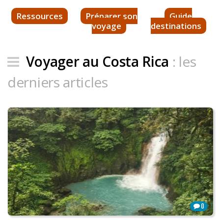
Ressources
Préparer son
Guide
voyage
destinations
Voyager au Costa Rica
: les
derniers articles
0