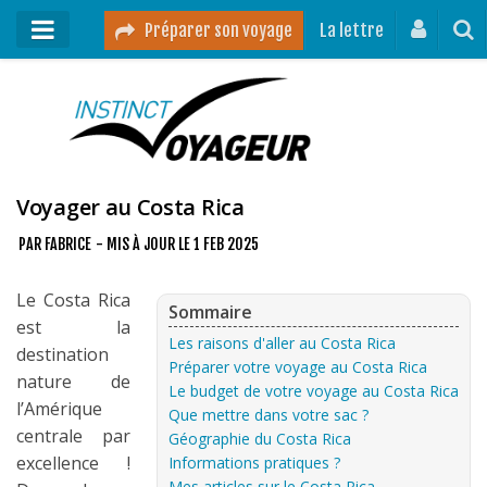
Préparer son voyage
La lettre
Mon podcast
Mes vidéos
Destinations
Voyager au Costa Rica
Mes ressources pour voyager
PAR
FABRICE
- MIS À JOUR LE
1 FEB 2025
Guides voyages
Le Costa Rica
Sommaire
est la
A propos
Les raisons d'aller au Costa Rica
destination
Contact
Préparer votre voyage au Costa Rica
nature de
Le budget de votre voyage au Costa Rica
l’Amérique
Mon journal de bord sur Instagram
Que mettre dans votre sac ?
centrale par
Géographie du Costa Rica
excellence !
Informations pratiques ?
Blog voyage
Mes articles sur le Costa Rica