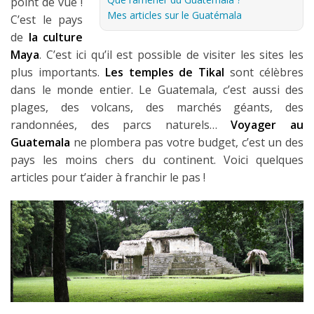
point de vue !
Mes articles sur le Guatémala
C’est le pays
Les derniers articles
de
la culture
Podcast
Maya
. C’est ici qu’il est possible de visiter les sites les
plus importants.
Les temples de Tikal
sont célèbres
Préparer son voyage
dans le monde entier. Le Guatemala, c’est aussi des
Destinations
plages, des volcans, des marchés géants, des
randonnées, des parcs naturels…
Voyager au
LA LETTRE
Guatemala
ne plombera pas votre budget, c’est un des
Outils pour voyageur
pays les moins chers du continent. Voici quelques
articles pour t’aider à franchir le pas !
Sites utiles
Réserver un vol !
Le logement en voyage
Assurance voyage !
LA carte bancaire voyage !
Louer une voiture !