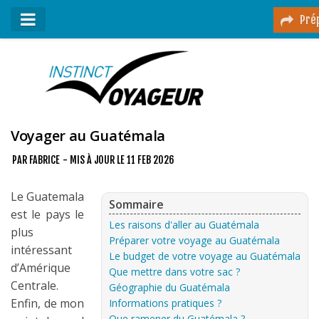
Prép
Mon podcast
Mes vidéos
Destinations
Voyager au Guatémala
Mes ressources pour voyager
PAR
FABRICE
- MIS À JOUR LE
11 FEB 2026
Guides voyages
Le Guatemala
Sommaire
est le pays le
A propos
Les raisons d'aller au Guatémala
plus
Contact
Préparer votre voyage au Guatémala
intéressant
Le budget de votre voyage au Guatémala
d’Amérique
Mon journal de bord sur Instagram
Que mettre dans votre sac ?
Centrale.
Géographie du Guatémala
Enfin, de mon
Informations pratiques ?
Blog voyage
Que ramener du Guatémala ?