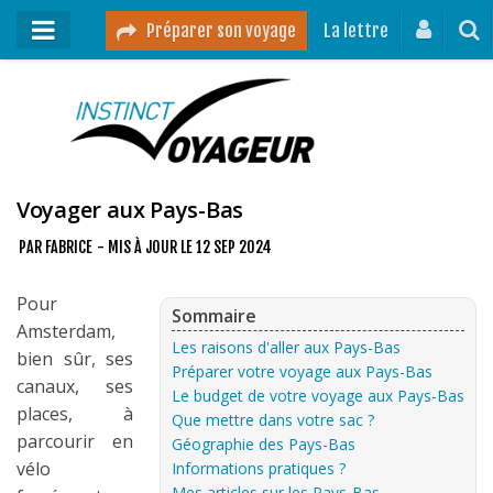
Préparer son voyage
La lettre
Mon podcast
Mes vidéos
Destinations
Voyager aux Pays-Bas
Mes ressources pour voyager
PAR
FABRICE
- MIS À JOUR LE
12 SEP 2024
Guides voyages
Pour
Sommaire
Amsterdam,
A propos
Les raisons d'aller aux Pays-Bas
bien sûr, ses
Contact
Préparer votre voyage aux Pays-Bas
canaux, ses
Le budget de votre voyage aux Pays-Bas
places, à
Mon journal de bord sur Instagram
Que mettre dans votre sac ?
parcourir en
Géographie des Pays-Bas
vélo
Informations pratiques ?
Blog voyage
Mes articles sur les Pays-Bas