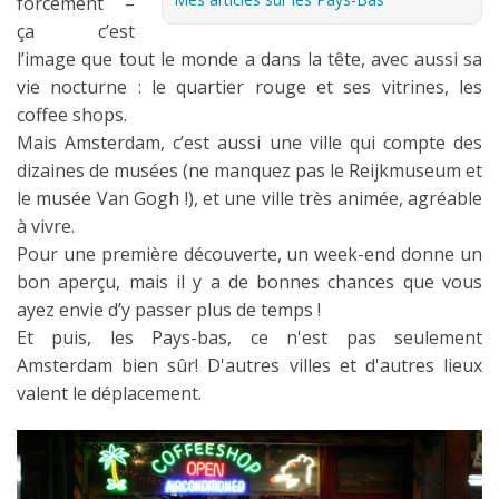
forcément –
ça c’est
Les derniers articles
l’image que tout le monde a dans la tête, avec aussi sa
Podcast
vie nocturne : le quartier rouge et ses vitrines, les
coffee shops.
Préparer son voyage
Mais Amsterdam, c’est aussi une ville qui compte des
Destinations
dizaines de musées (ne manquez pas le Reijkmuseum et
le musée Van Gogh !), et une ville très animée, agréable
LA LETTRE
à vivre.
Outils pour voyageur
Pour une première découverte, un week-end donne un
bon aperçu, mais il y a de bonnes chances que vous
Sites utiles
ayez envie d’y passer plus de temps !
Réserver un vol !
Et puis, les Pays-bas, ce n'est pas seulement
Amsterdam bien sûr! D'autres villes et d'autres lieux
Le logement en voyage
valent le déplacement.
Assurance voyage !
LA carte bancaire
voyage !