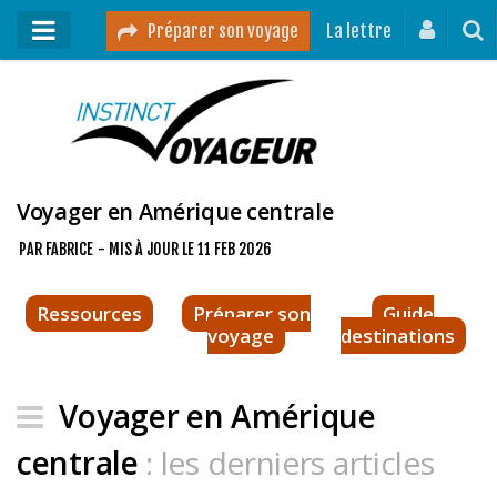
Préparer son voyage
La lettre
Mon podcast
Mes vidéos
Destinations
Voyager en Amérique centrale
Mes ressources pour voyager
PAR
FABRICE
- MIS À JOUR LE
11 FEB 2026
Guides voyages
Ressources
Préparer son
Guide
A propos
voyage
destinations
Contact
Voyager en Amérique
Mon journal de bord sur Instagram
centrale
: les derniers articles
Blog voyage