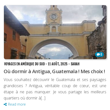
Les derniers articles
Podcast
Préparer son voyage
Destinations
LA LETTRE
Outils pour voyageur
0
Sites utiles
VOYAGES EN AMÉRIQUE DU SUD
-
11 AOÛT, 2025
-
SARAH
Où dormir à Antigua, Guatemala ! Mes choix !
Réserver un vol !
Vous souhaitez découvrir le Guatemala et ses paysages
Le logement en voyage
grandioses ? Antigua, véritable coup de cœur, est une
Assurance voyage !
étape à ne pas manquer. Je vous partage les meilleurs
quartiers où dormir à[...]
LA carte bancaire
Read more
voyage !