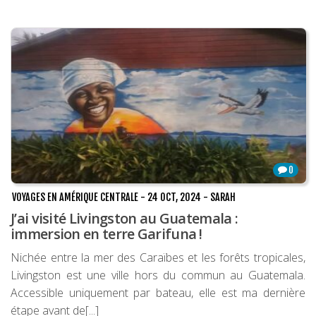
Louer une voiture !
Mes guides voyage
L’auteur
0
VOYAGES EN AMÉRIQUE CENTRALE
-
24 OCT, 2024
-
SARAH
J’ai visité Livingston au Guatemala :
immersion en terre Garifuna !
Nichée entre la mer des Caraïbes et les forêts tropicales,
Livingston est une ville hors du commun au Guatemala.
Accessible uniquement par bateau, elle est ma dernière
étape avant de[...]