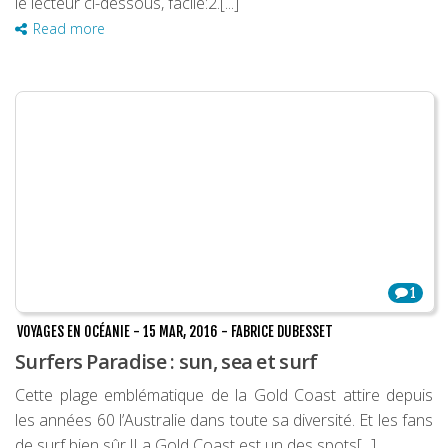
le lecteur ci-dessous, facile:2.[...]
Read more
1
VOYAGES EN OCÉANIE
-
15 MAR, 2016
-
FABRICE DUBESSET
Surfers Paradise : sun, sea et surf
Cette plage emblématique de la Gold Coast attire depuis
les années 60 l’Australie dans toute sa diversité. Et les fans
de surf bien sûr !La Gold Coast est un des spots[...]