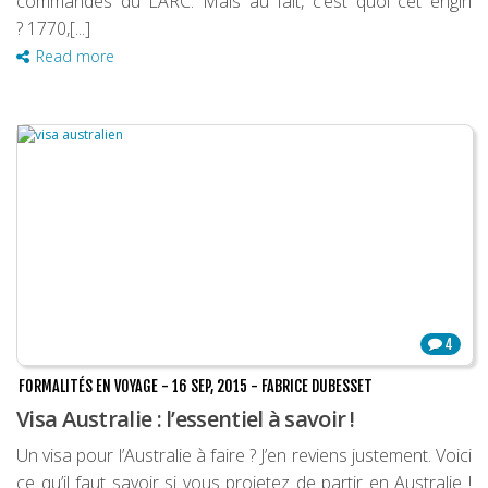
commandes du LARC. Mais au fait, c’est quoi cet engin
? 1770,[...]
Read more
4
FORMALITÉS EN VOYAGE
-
16 SEP, 2015
-
FABRICE DUBESSET
Visa Australie : l’essentiel à savoir !
Un visa pour l’Australie à faire ? J’en reviens justement. Voici
ce qu’il faut savoir si vous projetez de partir en Australie !