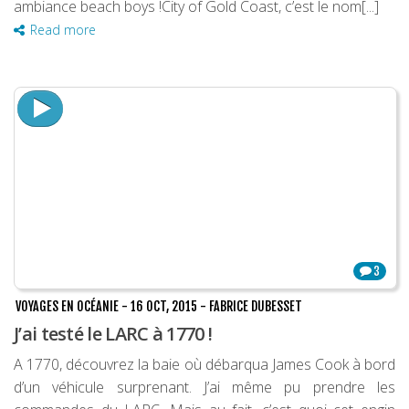
ambiance beach boys !City of Gold Coast, c’est le nom[...]
Read more
3
VOYAGES EN OCÉANIE
-
16 OCT, 2015
-
FABRICE DUBESSET
J’ai testé le LARC à 1770 !
A 1770, découvrez la baie où débarqua James Cook à bord
d’un véhicule surprenant. J’ai même pu prendre les