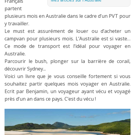
Français
partent
Les derniers articles
plusieurs mois en Australie dans le cadre d’un PVT pour
Podcast
y travailler.
Le must est assurément de louer ou d’acheter un
Préparer son voyage
campvan pour plusieurs mois. L’Australie est si vaste…
Destinations
Ce mode de transport est l’idéal pour voyager en
Australie.
LA LETTRE
Parcourir le bush, plonger sur la barrière de corail,
Outils pour voyageur
découvrir Sydney...
Voici un livre que je vous conseille fortement si vous
Sites utiles
souhaitez partir quelques mois voyager en Australie.
Réserver un vol !
Ecrit par Benjamin, un voyageur ayant vécu et voyagé
près d’un an dans ce pays. C’est du vécu !
Le logement en voyage
Assurance voyage !
LA carte bancaire
voyage !