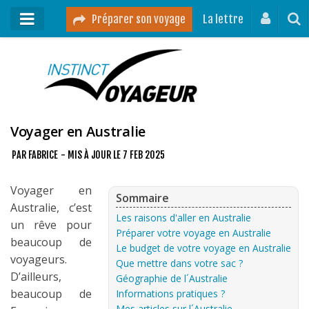
Préparer son voyage
La lettre
Mon podcast
Mes vidéos
Destinations
Voyager en Australie
Mes ressources pour voyager
PAR
FABRICE
- MIS À JOUR LE
7 FEB 2025
Guides voyages
Voyager en
Sommaire
Australie, c’est
A propos
Les raisons d'aller en Australie
un rêve pour
Contact
Préparer votre voyage en Australie
beaucoup de
Le budget de votre voyage en Australie
voyageurs.
Mon journal de bord sur Instagram
Que mettre dans votre sac ?
D’ailleurs,
Géographie de l´Australie
beaucoup de
Informations pratiques ?
Blog voyage
Mes articles sur l´Australie