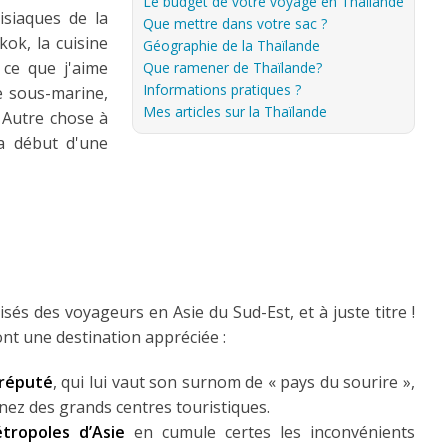
Le budget de votre voyage en Thaïlande
isiaques de la
Que mettre dans votre sac ?
kok, la cuisine
Géographie de la Thaïlande
 ce que j'aime
Que ramener de Thaïlande?
Informations pratiques ?
e sous-marine,
Mes articles sur la Thaïlande
 Autre chose à
la début d'une
sés des voyageurs en Asie du Sud-Est, et à juste titre !
ont une destination appréciée :
 réputé
, qui lui vaut son surnom de « pays du sourire »,
gnez des grands centres touristiques.
tropoles d’Asie
en cumule certes les inconvénients