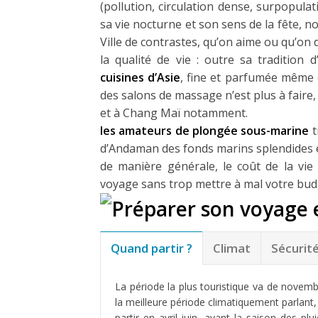
(pollution, circulation dense, surpopulat
sa vie nocturne et son sens de la fête,
Ville de contrastes, qu’on aime ou qu’on 
la qualité de vie : outre sa tradition d’
cuisines d’Asie
, fine et parfumée même 
des salons de massage n’est plus à fair
et à Chang Maï notamment.
les amateurs de plongée sous-marine
t
d’Andaman des fonds marins splendides e
de manière générale, le coût de la vie
voyage sans trop mettre à mal votre bud
Quand partir ?
Climat
Sécurit
La période la plus touristique va de nove
la meilleure période climatiquement parlant,
partir en avril-juin, avant la saison des plui