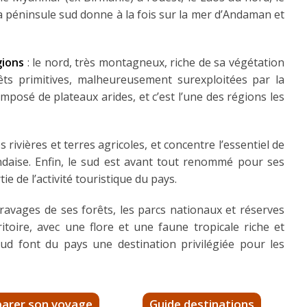
Sa péninsule sud donne à la fois sur la mer d’Andaman et
gions
: le nord, très montagneux, riche de sa végétation
êts primitives, malheureusement surexploitées par la
omposé de plateaux arides, et c’est l’une des régions les
ivières et terres agricoles, et concentre l’essentiel de
landaise. Enfin, le sud est avant tout renommé pour ses
tie de l’activité touristique du pays.
s ravages de ses forêts, les parcs nationaux et réserves
toire, avec une flore et une faune tropicale riche et
 sud font du pays une destination privilégiée pour les
parer son voyage
Guide destinations