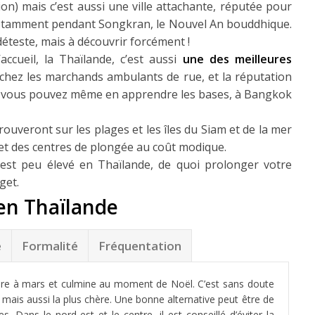
ion) mais c’est aussi une ville attachante, réputée pour
 notamment pendant Songkran, le Nouvel An bouddhique.
déteste, mais à découvrir forcément !
accueil, la Thaïlande, c’est aussi
une des meilleures
chez les marchands ambulants de rue, et la réputation
e, vous pouvez même en apprendre les bases, à Bangkok
rouveront sur les plages et les îles du Siam et de la mer
t des centres de plongée au coût modique.
 est peu élevé en Thaïlande, de quoi prolonger votre
get.
é
Formalité
Fréquentation
mbre à mars et culmine au moment de Noël. C’est sans doute
 mais aussi la plus chère. Une bonne alternative peut être de
es. Dans le nord-est et le centre, il est conseillé d’éviter la