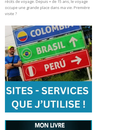
récits de voyage. Depuis + de 15 ans, le voyage
occupe une grande place dans ma vie. Première
visite ?