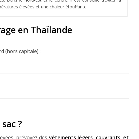
ératures élevées et une chaleur étouffante.
yage en Thaïlande
 (hors capitale) :
 sac ?
evées, prévoyez des
vêtements légers, couvrants, et