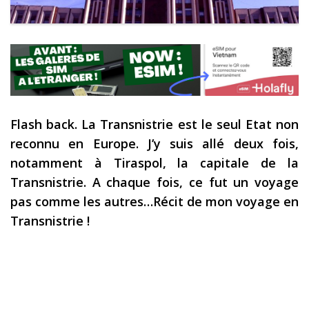
Les derniers articles
Podcast
Préparer son voyage
Destinations
Flash back. La Transnistrie est le seul Etat non
LA LETTRE
reconnu en Europe. J’y suis allé deux fois,
Outils pour voyageur
notamment à Tiraspol, la capitale de la
Sites utiles
Transnistrie. A chaque fois, ce fut un voyage
pas comme les autres…Récit de mon voyage en
Réserver un vol !
Transnistrie !
Le logement en voyage
Assurance voyage !
LA carte bancaire
voyage !