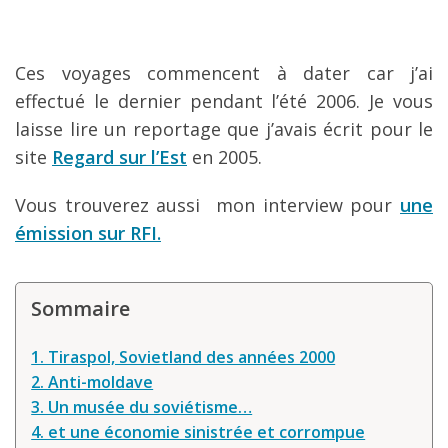
Louer une voiture !
Mes guides voyage
Ces voyages commencent à dater car j’ai
L’auteur
effectué le dernier pendant l’été 2006. Je vous
laisse lire un reportage que j’avais écrit pour le
site
Regard sur l’Est
en 2005.
Vous trouverez aussi mon interview pour
une
émission sur RFI.
Sommaire
1. Tiraspol, Sovietland des années 2000
2. Anti-moldave
3. Un musée du soviétisme…
4. et une économie sinistrée et corrompue