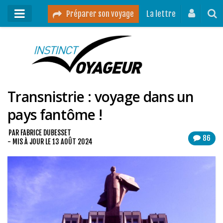
Préparer son voyage
La lettre
Mon podcast
Mes vidéos
Transnistrie : voyage dans un
Destinations
pays fantôme !
Mes ressources pour voyager
Guides voyages
PAR
FABRICE DUBESSET
86
- MIS À JOUR LE
13 AOÛT 2024
A propos
Contact
Mon journal de bord sur Instagram
Blog voyage