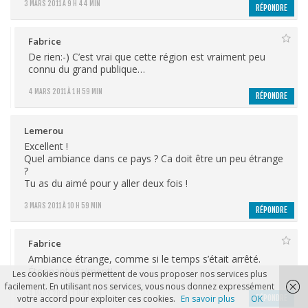
3 MARS 2011 À 9 H 44 MIN
RÉPONDRE
Fabrice
De rien:-) C’est vrai que cette région est vraiment peu
connu du grand publique…
4 MARS 2011 À 1 H 59 MIN
RÉPONDRE
Lemerou
Excellent !
Quel ambiance dans ce pays ? Ca doit être un peu étrange
?
Tu as du aimé pour y aller deux fois !
3 MARS 2011 À 10 H 59 MIN
RÉPONDRE
Fabrice
Ambiance étrange, comme si le temps s’était arrêté.
Étonnant vraiment!
Les cookies nous permettent de vous proposer nos services plus
facilement. En utilisant nos services, vous nous donnez expressément
4 MARS 2011 À 1 H 41 MIN
RÉPONDRE
votre accord pour exploiter ces cookies.
En savoir plus
OK