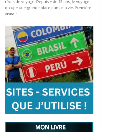
récits de voyage. Depuis + de 15 ans, le voyage
occupe une grande place dans ma vie. Première
visite ?