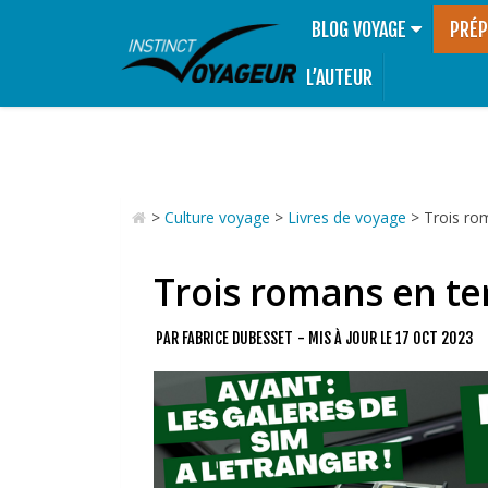
BLOG VOYAGE
PRÉP
L’AUTEUR
>
Culture voyage
>
Livres de voyage
>
Trois rom
Trois romans en ter
PAR
FABRICE DUBESSET
- MIS À JOUR LE
17 OCT 2023