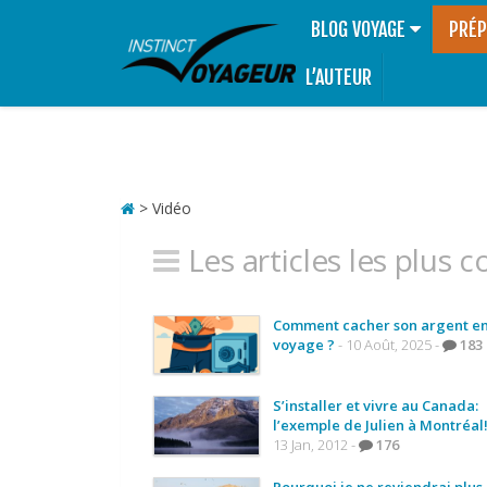
BLOG VOYAGE
PRÉP
L’AUTEUR
>
Vidéo
Les articles les plus
Comment cacher son argent e
voyage ?
- 10 Août, 2025 -
183
S’installer et vivre au Canada:
l’exemple de Julien à Montréal!
13 Jan, 2012 -
176
Pourquoi je ne reviendrai plus