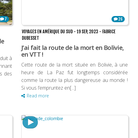
7
26
VOYAGES EN AMÉRIQUE DU SUD
-
19 SEP, 2023
-
FABRICE
DUBESSET
de
J’ai fait la route de la mort en Bolivie,
en VTT !
duit à
Cette route de la mort située en Bolivie, à une
onnant
heure de La Paz fut longtemps considérée
rs des
comme la route la plus dangereuse au monde !
Si vous l’empruntez en[...]
Read more