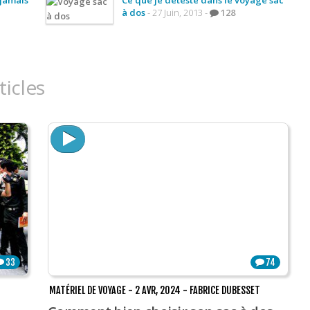
à dos
- 27 Juin, 2013 -
128
ticles
33
74
MATÉRIEL DE VOYAGE
-
2 AVR, 2024
-
FABRICE DUBESSET