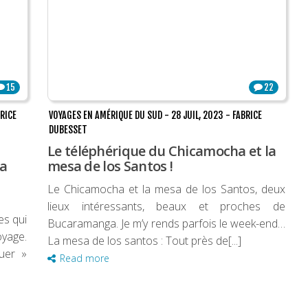
15
22
RICE
VOYAGES EN AMÉRIQUE DU SUD
-
28 JUIL, 2023
-
FABRICE
DUBESSET
Le téléphérique du Chicamocha et la
ca
mesa de los Santos !
Le Chicamocha et la mesa de los Santos, deux
lieux intéressants, beaux et proches de
es qui
Bucaramanga. Je m’y rends parfois le week-end…
oyage.
La mesa de los santos : Tout près de[...]
uer »
Read more