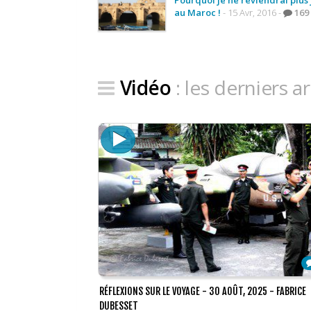
au Maroc !
- 15 Avr, 2016 -
169
Vidéo
: les derniers ar
RÉFLEXIONS SUR LE VOYAGE
-
30 AOÛT, 2025
-
FABRICE
DUBESSET