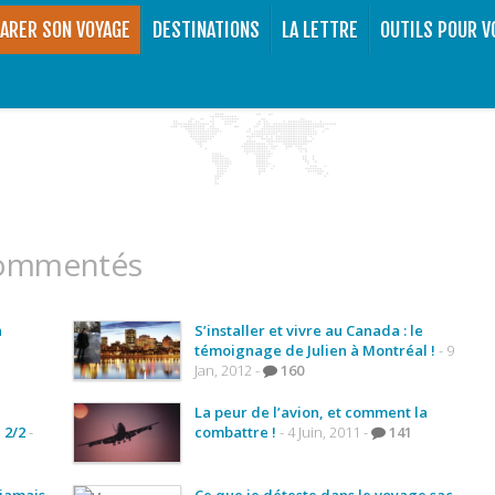
ARER SON VOYAGE
DESTINATIONS
LA LETTRE
OUTILS POUR V
 commentés
n
S’installer et vivre au Canada : le
témoignage de Julien à Montréal !
- 9
Jan, 2012 -
160
La peur de l’avion, et comment la
 2/2
-
combattre !
- 4 Juin, 2011 -
141
 jamais
Ce que je déteste dans le voyage sac