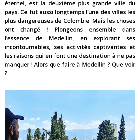
éternel, est la deuxième plus grande ville du
Les derniers articles
pays. Ce fut aussi longtemps l’une des villes les
plus dangereuses de Colombie. Mais les choses
Podcast
ont changé !
Plongeons ensemble dans
Préparer son voyage
l’essence de Medellin, en explorant ses
Destinations
incontournables, ses activités captivantes et
les raisons qui en font une destination à ne pas
LA LETTRE
manquer ! Alors que faire à Medellin ? Que voir
Outils pour voyageur
?
Sites utiles
Réserver un vol !
Le logement en voyage
Assurance voyage !
LA carte bancaire
voyage !