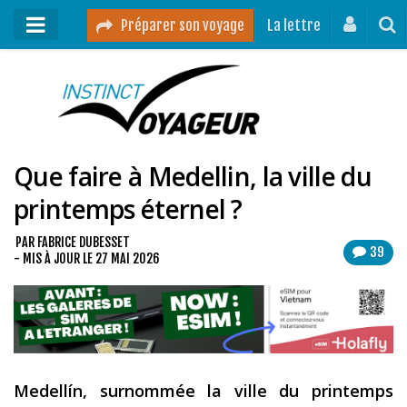
Préparer son voyage
La lettre
Mon podcast
Mes vidéos
Que faire à Medellin, la ville du
Destinations
printemps éternel ?
Mes ressources pour voyager
Guides voyages
PAR
FABRICE DUBESSET
39
- MIS À JOUR LE
27 MAI 2026
A propos
Contact
Mon journal de bord sur Instagram
Medellín, surnommée la ville du printemps
Blog voyage