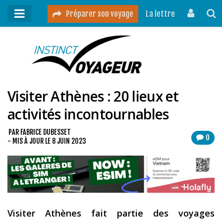
Préparer son voyage
La lettre
Mon podcast
Mes vidéos
Visiter Athènes : 20 lieux et
Destinations
activités incontournables
Mes ressources pour voyager
Guides voyages
PAR
FABRICE DUBESSET
0
- MIS À JOUR LE
8 JUIN 2023
A propos
Contact
Mon journal de bord sur Instagram
Visiter Athènes fait partie des voyages
Blog voyage