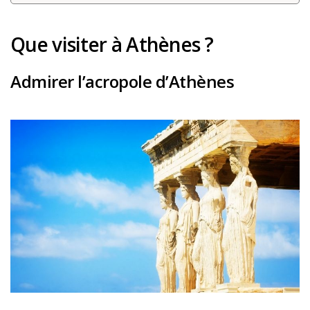
Louer une voiture !
Que visiter à Athènes ?
Mes guides voyage
L’auteur
Admirer l’acropole d’Athènes