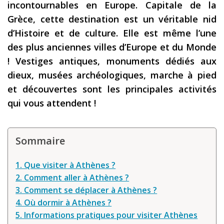
incontournables en Europe. Capitale de la
Les derniers articles
Grèce, cette destination est un véritable nid
d’Histoire et de culture. Elle est même l’une
Podcast
des plus anciennes villes d’Europe et du Monde
Préparer son voyage
! Vestiges antiques, monuments dédiés aux
Destinations
dieux, musées archéologiques, marche à pied
et découvertes sont les principales activités
LA LETTRE
qui vous attendent !
Outils pour voyageur
Sites utiles
Sommaire
Réserver un vol !
1. Que visiter à Athènes ?
Le logement en voyage
2. Comment aller à Athènes ?
Assurance voyage !
3. Comment se déplacer à Athènes ?
4. Où dormir à Athènes ?
LA carte bancaire
5. Informations pratiques pour visiter Athènes
voyage !