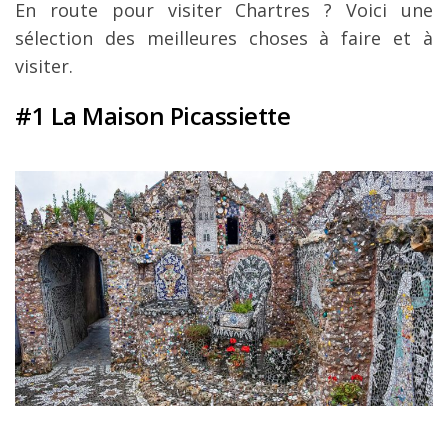
En route pour visiter Chartres ? Voici une
Louer une voiture !
sélection des meilleures choses à faire et à
Mes guides voyage
visiter.
L’auteur
#1 La Maison Picassiette