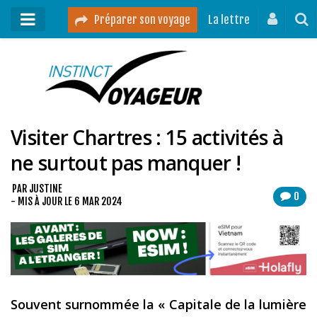
Préparer son voyage
La lettre
Mon podcast
Mes vidéos
Visiter Chartres : 15 activités à
Destinations
ne surtout pas manquer !
Mes ressources pour voyager
Guides voyages
PAR
JUSTINE
0
- MIS À JOUR LE
6 MAR 2024
A propos
Contact
Mon journal de bord sur Instagram
Souvent surnommée la « Capitale de la lumière
Blog voyage