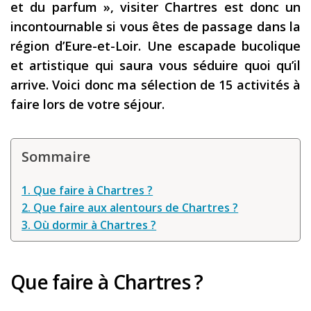
et du parfum », visiter Chartres est donc un
Les derniers articles
incontournable si vous êtes de passage dans la
région d’Eure-et-Loir. Une escapade bucolique
Podcast
et artistique qui saura vous séduire quoi qu’il
Préparer son voyage
arrive. Voici donc ma sélection de 15 activités à
Destinations
faire lors de votre séjour.
LA LETTRE
Outils pour voyageur
Sommaire
Sites utiles
1. Que faire à Chartres ?
Réserver un vol !
2. Que faire aux alentours de Chartres ?
3. Où dormir à Chartres ?
Le logement en voyage
Assurance voyage !
Que faire à Chartres ?
LA carte bancaire
voyage !