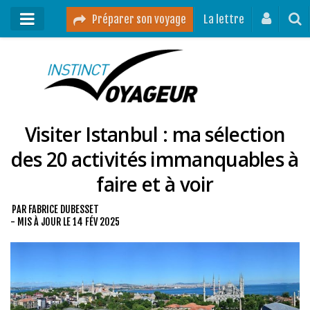
Préparer son voyage
La lettre
Mon podcast
Mes vidéos
Visiter Istanbul : ma sélection
Destinations
des 20 activités immanquables à
Mes ressources pour voyager
faire et à voir
Guides voyages
A propos
PAR
FABRICE DUBESSET
- MIS À JOUR LE
14 FÉV 2025
Contact
Mon journal de bord sur Instagram
Blog voyage