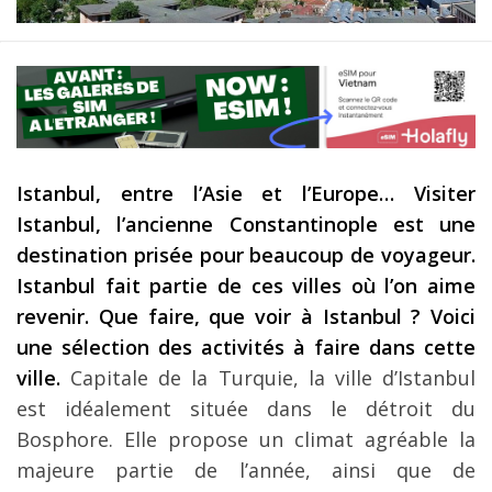
Les derniers articles
Podcast
Préparer son voyage
Destinations
Istanbul, entre l’Asie et l’Europe… Visiter
LA LETTRE
Istanbul, l’ancienne Constantinople est une
Outils pour voyageur
destination prisée pour beaucoup de voyageur.
Sites utiles
Istanbul fait partie de ces villes où l’on aime
revenir. Que faire, que voir à Istanbul ? Voici
Réserver un vol !
une sélection des activités à faire dans cette
Le logement en voyage
ville.
Capitale de la Turquie, la ville d’Istanbul
est idéalement située dans le détroit du
Assurance voyage !
Bosphore. Elle propose un climat agréable la
LA carte bancaire
majeure partie de l’année, ainsi que de
voyage !