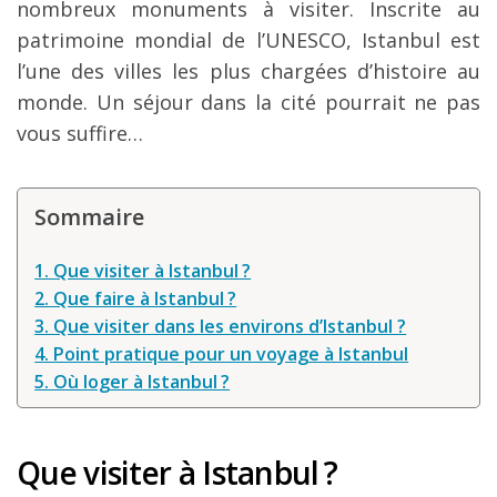
nombreux monuments à visiter. Inscrite au
Louer une voiture !
patrimoine mondial de l’UNESCO, Istanbul est
Mes guides voyage
l’une des villes les plus chargées d’histoire au
monde. Un séjour dans la cité pourrait ne pas
L’auteur
vous suffire…
Sommaire
1. Que visiter à Istanbul ?
2. Que faire à Istanbul ?
3. Que visiter dans les environs d’Istanbul ?
4. Point pratique pour un voyage à Istanbul
5. Où loger à Istanbul ?
Que visiter à Istanbul ?