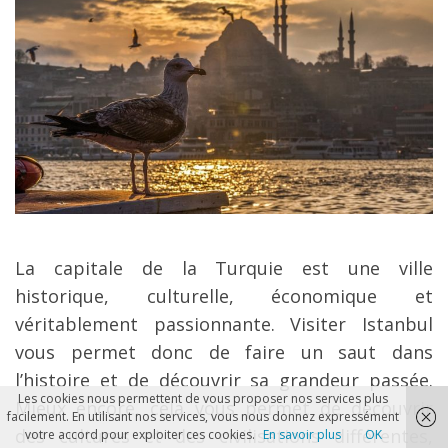
La capitale de la Turquie est une ville
historique, culturelle, économique et
véritablement passionnante. Visiter Istanbul
vous permet donc de faire un saut dans
l’histoire et de découvrir sa grandeur passée.
Les cookies nous permettent de vous proposer nos services plus
Mieux encore, cela vous permet de découvrir
facilement. En utilisant nos services, vous nous donnez expressément
des cultures et des civilisations différentes,
votre accord pour exploiter ces cookies.
En savoir plus
OK