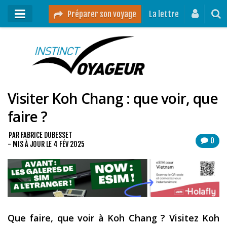
Préparer son voyage
La lettre
Mon podcast
Mes vidéos
Visiter Koh Chang : que voir, que
Destinations
faire ?
Mes ressources pour voyager
Guides voyages
PAR
FABRICE DUBESSET
0
- MIS À JOUR LE
4 FÉV 2025
A propos
Contact
Mon journal de bord sur Instagram
Que faire, que voir à Koh Chang ? Visitez Koh
Blog voyage