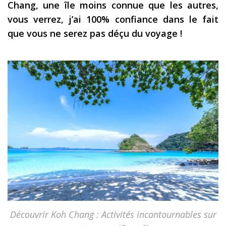
Chang, une île moins connue que les autres,
Les derniers articles
vous verrez, j’ai 100% confiance dans le fait
que vous ne serez pas déçu du voyage !
Podcast
Préparer son voyage
Destinations
LA LETTRE
Outils pour voyageur
Sites utiles
Réserver un vol !
Le logement en voyage
Assurance voyage !
LA carte bancaire
Découvrir Koh Chang : Activités incontournables sur
voyage !