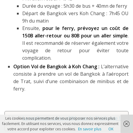
Durée du voyage : 5h30 de bus + 40mn de ferry
Départ de Bangkok vers Koh Chang : 7h45 OU
9h du matin
Ensuite,
pour le ferry, prévoyez un coût de
150B aller-retour ou 80B pour un aller simple
.
Il est recommandé de réserver également votre
voyage de retour pour éviter toute
complication.
Option Vol de Bangkok à Koh Chang :
L’alternative
consiste à prendre un vol de Bangkok à l’aéroport
de Trat, suivi d’une combinaison de minibus et de
ferry.
À lire
:
La meilleure carte eSIM pour la Thaïlande !
Les cookies nous permettent de vous proposer nos services plus
facilement. En utilisant nos services, vous nous donnez expressément
votre accord pour exploiter ces cookies.
En savoir plus
OK