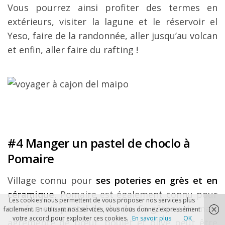
Vous pourrez ainsi profiter des termes en
extérieurs, visiter la lagune et le réservoir el
Yeso, faire de la randonnée, aller jusqu’au volcan
et enfin, aller faire du rafting !
#4 Manger un pastel de choclo à
Pomaire
Village connu pour
ses poteries en grès et en
céramique
, Pomaire est également connu pour
Les cookies nous permettent de vous proposer nos services plus
son fameux
pastel de choclo
. Ce gâteau de maïs
facilement. En utilisant nos services, vous nous donnez expressément
votre accord pour exploiter ces cookies.
En savoir plus
OK
agrémenté de bœuf, poulet et olive peut être