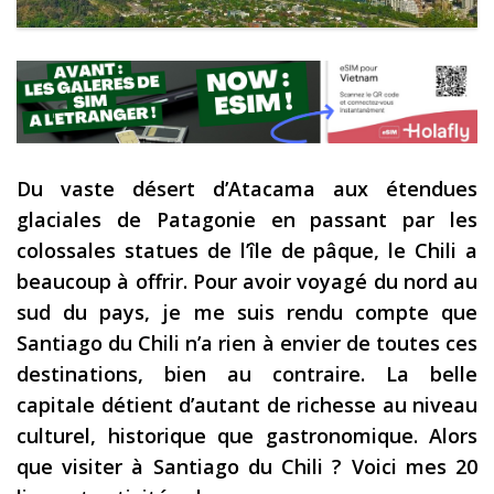
Les derniers articles
Podcast
Préparer son voyage
Destinations
Du vaste désert d’Atacama aux étendues
LA LETTRE
glaciales de Patagonie en passant par les
Outils pour voyageur
colossales statues de l’île de pâque, le Chili a
beaucoup à offrir. Pour avoir voyagé du nord au
Sites utiles
sud du pays, je me suis rendu compte que
Réserver un vol !
Santiago du Chili n’a rien à envier de toutes ces
Le logement en voyage
destinations, bien au contraire. La belle
capitale détient d’autant de richesse au niveau
Assurance voyage !
culturel, historique que gastronomique. Alors
LA carte bancaire
que visiter à Santiago du Chili ? Voici mes 20
voyage !