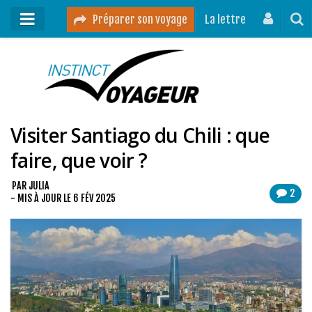
Préparer son voyage
La lettre
Mon podcast
Mes vidéos
Visiter Santiago du Chili : que
Destinations
faire, que voir ?
Mes ressources pour voyager
Guides voyages
PAR
JULIA
2
- MIS À JOUR LE
6 FÉV 2025
A propos
Contact
Mon journal de bord sur Instagram
Blog voyage