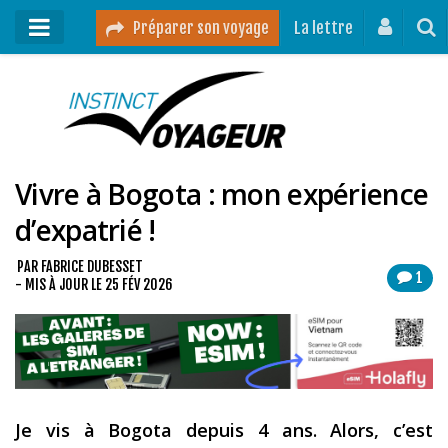
Préparer son voyage
La lettre
Mon podcast
Mes vidéos
Vivre à Bogota : mon expérience
Destinations
d’expatrié !
Mes ressources pour voyager
Guides voyages
PAR
FABRICE DUBESSET
1
- MIS À JOUR LE
25 FÉV 2026
A propos
Contact
Mon journal de bord sur Instagram
Je vis à Bogota depuis 4 ans. Alors, c’est
Blog voyage