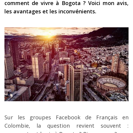
comment de vivre à Bogota ? Voici mon avis,
Les derniers articles
les avantages et les inconvénients.
Podcast
Préparer son voyage
Destinations
LA LETTRE
Outils pour voyageur
Sites utiles
Réserver un vol !
Le logement en voyage
Assurance voyage !
Sur les groupes Facebook de Français en
LA carte bancaire
Colombie, la question revient souvent :
voyage !