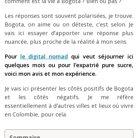
comment est la vie à Bogota ? Bien ou pas ?
Louer une voiture !
Les réponses sont souvent polarisées, je trouve.
Mes guides voyage
Bogota, on aime ou on déteste, c’est selon. Je
L’auteur
vais ici essayer d’apporter une réponse plus
nuancée, plus proche de la réalité à mon sens.
Pour
le digital nomad
qui veut séjourner ici
quelques mois ou pour l’expatrié pure sucre,
voici mon avis et mon expérience.
Je vais ici présenter les côtés positifs de Bogota
et les côtés négatifs. Je me réfère
essentiellement à d’autres villes et lieux où vivre
en Colombie, pour cela.
Sommaire